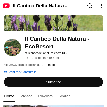
Il Cantico Della Natura -
EcoResort
Il Cantico Della Natura - 
EcoResort
@ilcanticodellanatura-ecore188
137 subscribers
•
49 videos
http://www.ilcanticodellanatura.it 
...more
ilcanticodellanatura.it
Subscribe
Home
Videos
Playlists
Search