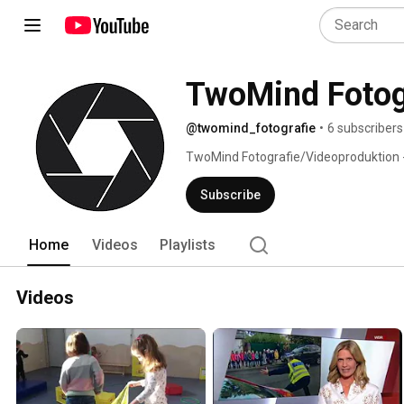
TwoMind Fotog
@twomind_fotografie
•
6 subscribers
TwoMind Fotografie/Videoproduktion - S
Firmenpräsentation mit Kamera und D
Subscribe
Home
Videos
Playlists
Videos