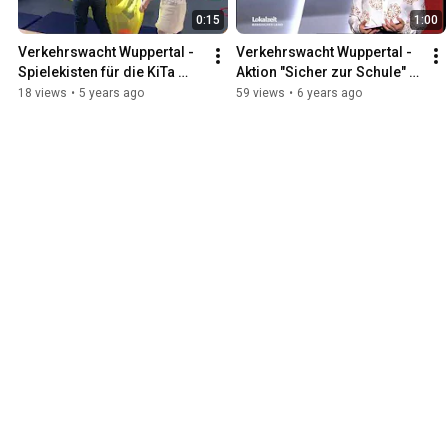
0:15
1:00
Verkehrswacht Wuppertal - 
Verkehrswacht Wuppertal - 
Spielekisten für die KiTa 
Aktion "Sicher zur Schule" 
Samoastraße
2020
18 views
•
5 years ago
59 views
•
6 years ago