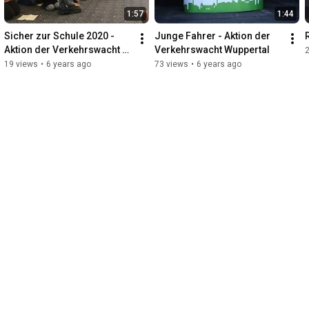
1:57
1:44
Sicher zur Schule 2020 - 
Junge Fahrer - Aktion der 
Aktion der Verkehrswacht 
Verkehrswacht Wuppertal
Wuppertal
19 views
•
6 years ago
73 views
•
6 years ago