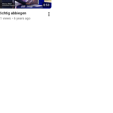
0:53
Richtig abbiegen
21 views
•
6 years ago