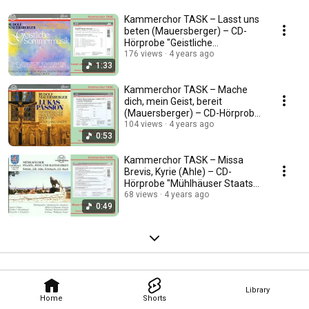
Kammerchor TASK – Lasst uns
beten (Mauersberger) – CD-
Hörprobe "Geistliche
Sommermusik"
176 views
4 years ago
1:33
Kammerchor TASK – Mache
dich, mein Geist, bereit
(Mauersberger) – CD-Hörprobe
"Lukaspassion"
104 views
4 years ago
0:53
Kammerchor TASK – Missa
Brevis, Kyrie (Ahle) – CD-
Hörprobe "Mühlhäuser Staats-,
Fest- & Ratsmusiken"
68 views
4 years ago
0:49
Library
Home
Shorts