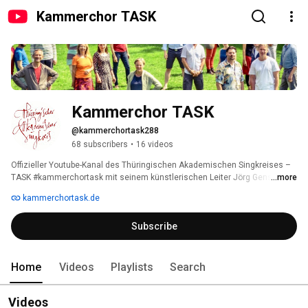
Kammerchor TASK
Kammerchor TASK
@kammerchortask288
68 subscribers
•
16 videos
Offizieller Youtube-Kanal des Thüringischen Akademischen Singkreises – 
TASK #kammerchortask mit seinem künstlerischen Leiter Jörg Genslein.  
...more
👉 www.kammerchortask.de 
kammerchortask.de
Subscribe
Home
Videos
Playlists
Search
Videos