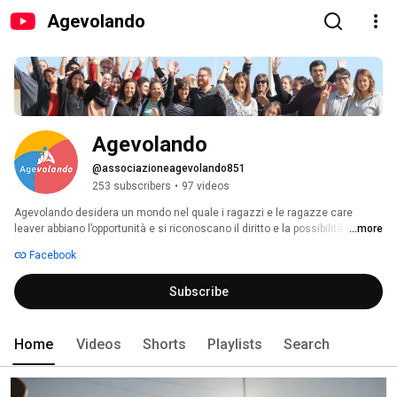
Agevolando
Agevolando
@associazioneagevolando851
253 subscribers
•
97 videos
Agevolando desidera un mondo nel quale i ragazzi e le ragazze care 
leaver abbiano l’opportunità e si riconoscano il diritto e la possibilità di 
...more
scegliere – da protagonisti – il proprio percorso verso l’autonomia e 
Facebook
l’autorealizzazione, con tempi e modi propri. 
Subscribe
Home
Videos
Shorts
Playlists
Search