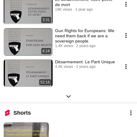
de mort
19K views
1 year ago
3:31
Gun Rights for Europeans: We
need them back if we are a
sovereign people.
1.4K views
2 years ago
8:18
Désarmement: Le Parti Unique
4.4K views
2 years ago
52:16
Shorts