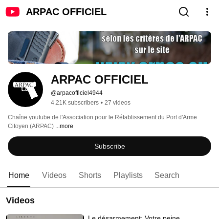
ARPAC OFFICIEL
ARPAC OFFICIEL
@arpacofficiel4944
4.21K subscribers
•
27 videos
Chaîne youtube de l'Association pour le Rétablissement du Port d'Arme 
Citoyen (ARPAC) 
...more
Subscribe
Home
Videos
Shorts
Playlists
Search
Videos
Le désarmement: Votre peine