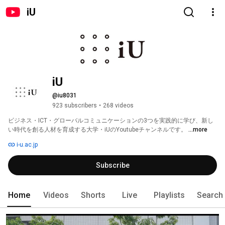
iU
iU
@iu8031
923 subscribers
•
268 videos
ビジネス・ICT・グローバルコミュニケーションの3つを実践的に学び、新し
い時代を創る人材を育成する大学・iUのYoutubeチャンネルです。 
...more
i-u.ac.jp
Subscribe
Home
Videos
Shorts
Live
Playlists
Search