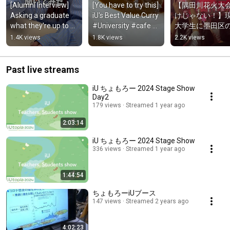
[Alumni Interview] 
[You have to try this] 
【隅田川花火大
Asking a graduate 
iU's Best Value Curry 
けじゃない！】
what they're up to 
#University #cafe 
大学生に墨田区
now! #University 
#curry
きなところ聞い
1.4K views
1.8K views
2.2K views
#WorkingProfession
た！#大学生 #
al
Past live streams
iU ちょもろー 2024 Stage Show
Day2
179 views
Streamed 1 year ago
2:03:14
iU ちょもろー 2024 Stage Show
336 views
Streamed 1 year ago
1:44:54
ちょもろーiUブース
147 views
Streamed 2 years ago
4:02:23