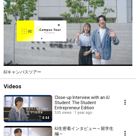
iUキャンパスツアー
Videos
Close-up Interview with an iU
Student: The Student
Entrepreneur Edition
535 views
1 year ago
4:44
iU生密着インタビュー～留学生
編～