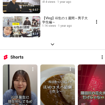
414 views
1 year ago
5:57
【Vlog】iU生の１週間～男子大
学生編～
1.1K views
1 year ago
8:19
Shorts