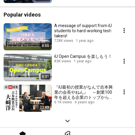
Popular videos
A message of support from iU
students to hard-working test-
takers!
728K views
1 year ago
0:55
iU Open Campus を楽しもう！
83K views
1 year ago
0:31
『iU最初の授業がなんで吉本興
業の会長やねん』 ～創業100
年を超える企業のトップから学
ぶ～
6.1K views
6 years ago
23:49