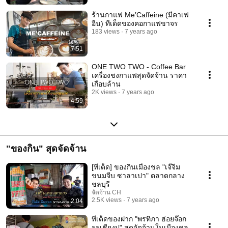
ร้านกาแฟ Me’Caffeine (มีคาเฟ
อีน) ทีเด็ดของคอกาแฟขาจร
183 views
7 years ago
7:51
ONE TWO TWO - Coffee Bar
เครื่องชงกาแฟสุดจัดจ้าน ราคา
เกือบล้าน
2K views
7 years ago
4:59
"ของกิน" สุดจัดจ้าน
[ทีเด็ด] ของกินเมืองชล "เจ๊จิ๋ม
ขนมจีบ ซาลาเปา" ตลาดกลาง
ชลบุรี
จัดจ้าน CH
2.5K views
7 years ago
2:04
ทีเด็ดของฝาก "พรทิภา ฮ่อยจ๊อก
รรเชียงปู" สุดจัดจ้านในเมืองชล