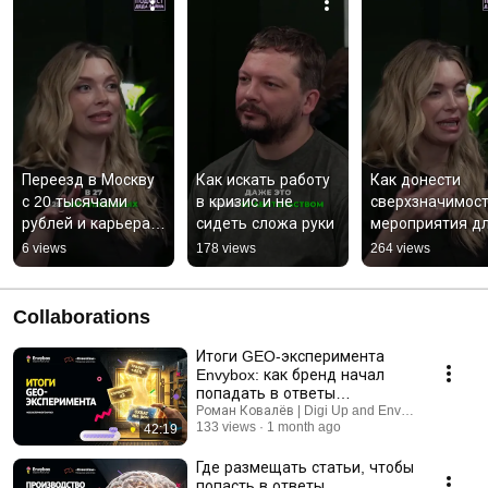
Переезд в Москву 
Как искать работу 
Как донести 
с 20 тысячами 
в кризис и не 
сверхзначимост
рублей и карьера в 
сидеть сложа руки
мероприятия дл
ивентах
клиента
6 views
178 views
264 views
Collaborations
Итоги GEO-эксперимента
Envybox: как бренд начал
попадать в ответы
нейросетей
Роман Ковалёв | Digi Up and Envybox
133 views
1 month ago
42:19
Где размещать статьи, чтобы
попасть в ответы