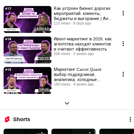
Как устроен бизнес дорогих
мероприятий: клиенты,
бюджеты и выгорание | Анна
Керн
110 views
8 days ago
1:00:17
Ивент-маркетинг в 2026: как
агентства находят клиентов
и считают эффективность
208 views
2 weeks ago
50:15
Маркетинг Carrot Quest:
выбор подрядчиков,
аналитика, холодные
продажи в IT и SaaS
160 views
4 weeks ago
59:08
Shorts