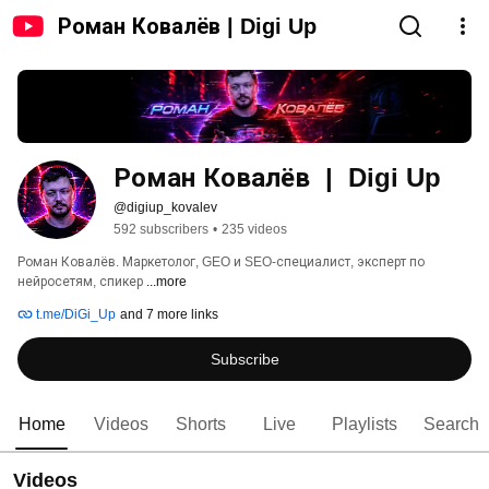
Роман Ковалёв | Digi Up
Роман Ковалёв  |  Digi Up
@digiup_kovalev
592 subscribers
•
235 videos
Роман Ковалёв. Маркетолог, GEO и SEO-специалист, эксперт по 
нейросетям, спикер 
...more
t.me/DiGi_Up
and 7 more links
Subscribe
Home
Videos
Shorts
Live
Playlists
Search
Videos