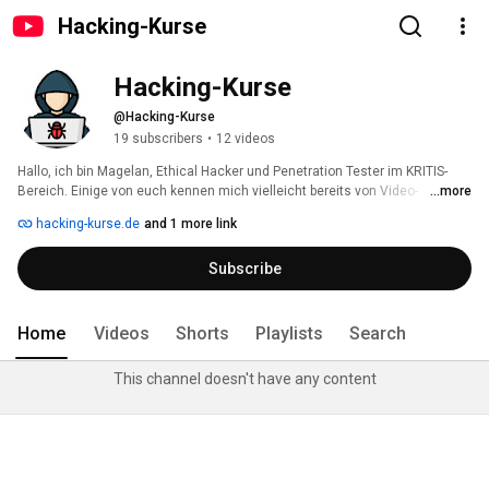
Hacking-Kurse
Hacking-Kurse
@Hacking-Kurse
19 subscribers
•
12 videos
Hallo, ich bin Magelan, Ethical Hacker und Penetration Tester im KRITIS-
Bereich. Einige von euch kennen mich vielleicht bereits von Video-
...more
Plattformen oder Social Media. Als Experte für Cyber Security helfe ich 
hacking-kurse.de
and 1 more link
Unternehmen, ihre Systeme zu schützen. 
Subscribe
Home
Videos
Shorts
Playlists
Search
This channel doesn't have any content