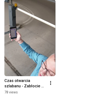
Czas otwarcia 
szlabanu - Zabłocie 
Business Park
78 views