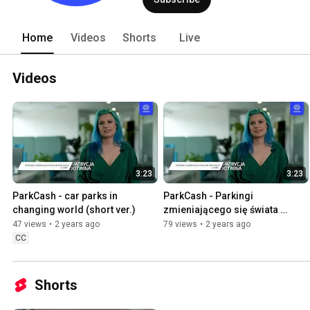
Home
Videos
Shorts
Live
Videos
3:23
3:23
ParkCash - car parks in  
ParkCash - Parkingi 
changing world (short ver.)
zmieniającego się świata 
(wersja krótka)
47 views
•
2 years ago
79 views
•
2 years ago
CC
Shorts