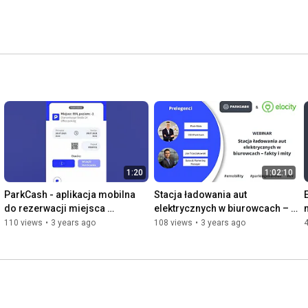
1:20
1:02:10
ParkCash - aplikacja mobilna 
Stacja ładowania aut 
do rezerwacji miejsca 
elektrycznych w biurowcach – 
parkingowego
fakty i mity
110 views
•
3 years ago
108 views
•
3 years ago