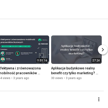
1:01:16
27:24
Efektywna i zrównoważona 
Aplikacje budynkowe realny 
mobilność pracowników 
benefit czy tylko marketing? 
biurowych - webinar
[WEBINAR]
44 views
•
3 years ago
30 views
•
3 years ago