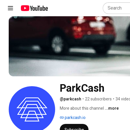
ParkCash
@parkcash
•
22 subscribers
•
34 vide
More about this channel
...more
parkcash.io
Subscribe