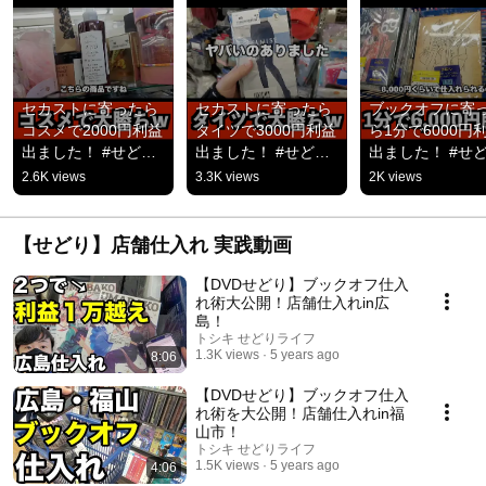
セカストに寄ったら
セカストに寄ったら
ブックオフに寄
コスメで2000円利益
タイツで3000円利益
ら1分で6000円
出ました！ #せどり 
出ました！ #せどり 
出ました！ #せど
#せどり初心者 #セカ
#せどり初心者 #セカ
#せどり初心者 #
2.6K views
3.3K views
2K views
スト #セカンドスト
スト #セカンドスト
クオフ
リート
リート
【せどり】店舗仕入れ 実践動画
【DVDせどり】ブックオフ仕入
れ術大公開！店舗仕入れin広
島！
トシキ せどりライフ
1.3K views
5 years ago
8:06
【DVDせどり】ブックオフ仕入
れ術を大公開！店舗仕入れin福
山市！
トシキ せどりライフ
1.5K views
5 years ago
4:06