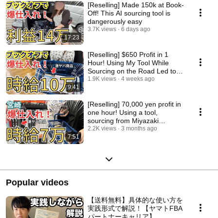
[Reselling] Made 150k at Book-
Off! This AI sourcing tool is
dangerously easy
3.7K views
6 days ago
17:23
[Reselling] $650 Profit in 1
Hour! Using My Tool While
Sourcing on the Road Led to
Massive Gains!
1.9K views
4 weeks ago
9:41
[Reselling] 70,000 yen profit in
one hour! Using a tool,
sourcing from Miyazaki
Prefecture was al...
2.2K views
3 months ago
7:51
Popular videos
【送料無料】具体的な使い方を
実践形式で解説！【ヤマトFBA
パートナーキャリア】