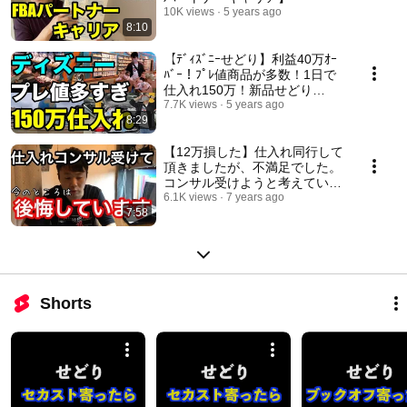
10K views
5 years ago
8:10
【ﾃﾞｨｽﾞﾆｰせどり】利益40万ｵｰ
ﾊﾞｰ！ﾌﾟﾚ値商品が多数！1日で
仕入れ150万！新品せどり
Amazonせどり
7.7K views
5 years ago
8:29
【12万損した】仕入れ同行して
頂きましたが、不満足でした。
コンサル受けようと考えている
方にアドバイス【せどり】
6.1K views
7 years ago
7:58
Shorts