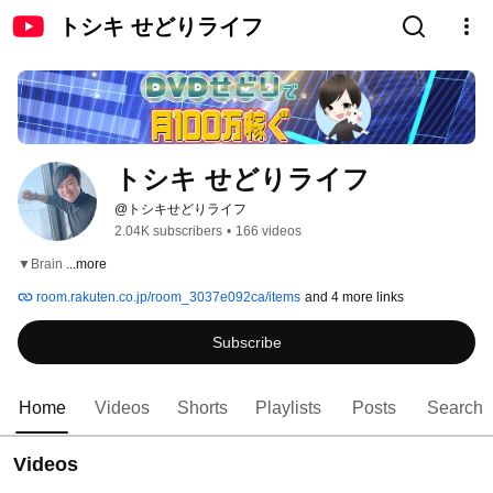
トシキ せどりライフ
トシキ せどりライフ
@トシキせどりライフ
2.04K subscribers
•
166 videos
▼Brain 
...more
room.rakuten.co.jp/room_3037e092ca/items
and 4 more links
Subscribe
Home
Videos
Shorts
Playlists
Posts
Search
Videos