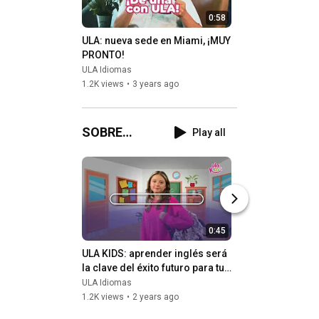
0:58
ULA: nueva sede en Miami, ¡MUY 
PRONTO!
ULA Idiomas
1.2K views
•
3 years ago
SOBRE
Play all
NOSOTROS
0:45
ULA KIDS: aprender inglés será 
ULA IDIOMAS: ¡ve a
la clave del éxito futuro para tu 
aprende inglés o 
pequeño 🚀
2024! 🙌
ULA Idiomas
ULA Idiomas
1.2K views
•
2 years ago
1.1K views
•
2 years