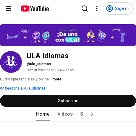
Sign in
ULA Idiomas 
@ula_idiomas
822 subscribers
•
74 videos
Cursos presenciales y online 
...more
beacons.ai/ula_idiomas
Subscribe
Home
Videos
Shorts
Live
Playl