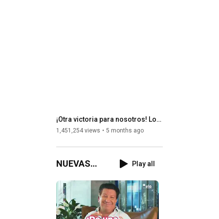
¡Otra victoria para nosotros! Los “no tan súper” lo intentaron otra vez con sus métodos de siempre 🙄
1,451,254 views
5 months ago
NUEVAS
Play all
SEDES