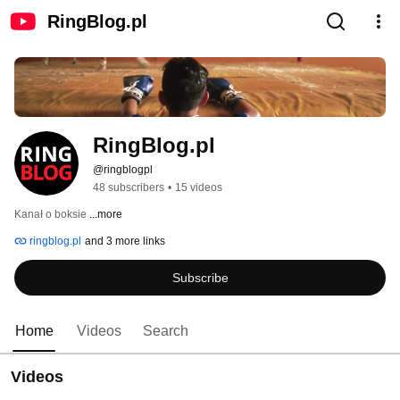
RingBlog.pl
RingBlog.pl
@ringblogpl
48 subscribers
•
15 videos
Kanał o boksie 
...more
ringblog.pl
and 3 more links
Subscribe
Home
Videos
Search
Videos