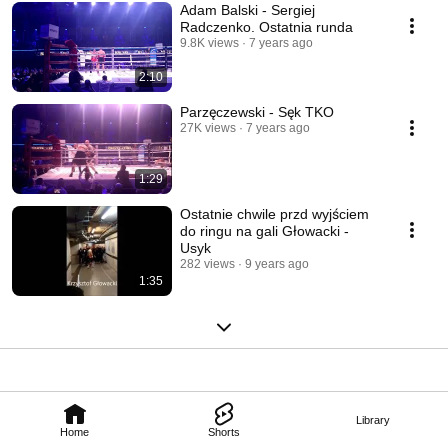
Adam Balski - Sergiej
Radczenko. Ostatnia runda
9.8K views
7 years ago
2:10
Parzęczewski - Sęk TKO
27K views
7 years ago
1:29
Ostatnie chwile przd wyjściem
do ringu na gali Głowacki -
Usyk
282 views
9 years ago
1:35
Library
Home
Shorts