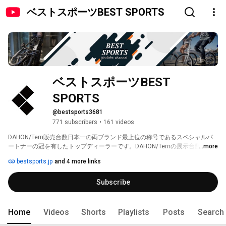
ベストスポーツBEST SPORTS
ベストスポーツBEST 
SPORTS
@bestsports3681
771 subscribers
•
161 videos
DAHON/Tern販売台数日本一の両ブランド最上位の称号であるスペシャルパ
ートナーの冠を有したトップディーラーです。DAHON/Ternの展示台数は国
...more
内最大級を誇り、全モデル全カラーを常時ご用意しております。 
bestsports.jp
and 4 more links
Subscribe
Home
Videos
Shorts
Playlists
Posts
Search