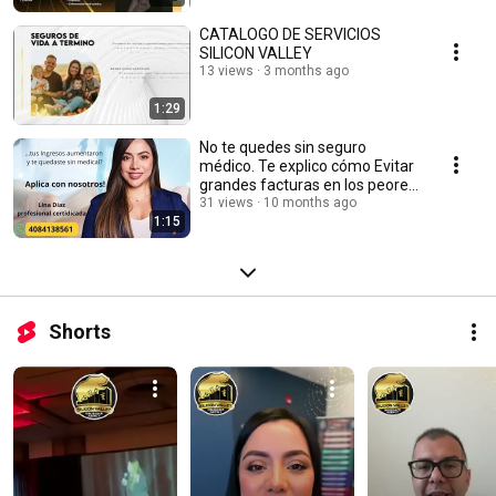
CATALOGO DE SERVICIOS
SILICON VALLEY
13 views
3 months ago
1:29
No te quedes sin seguro
médico. Te explico cómo Evitar
grandes facturas en los peores
momentos!
31 views
10 months ago
1:15
Shorts