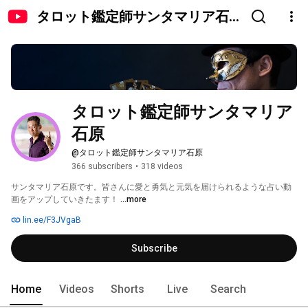
タロット鑑定師サンタマリア石
原
タロット鑑定師サンタマリア
石原
@タロット鑑定師サンタマリア石原
366 subscribers
•
318 videos
サンタマリア石原です。皆さんに愛と勇気と元気を届けられるような占い動
画をアップしていきたます！ 
...more
lin.ee/F3JVgaB
Subscribe
Home
Videos
Shorts
Live
Search