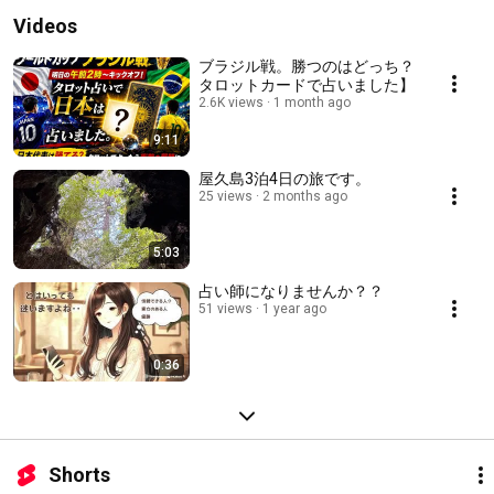
Videos
ブラジル戦。勝つのはどっち？
タロットカードで占いました】
2.6K views
1 month ago
9:11
屋久島3泊4日の旅です。
25 views
2 months ago
5:03
占い師になりませんか？？
51 views
1 year ago
0:36
Shorts