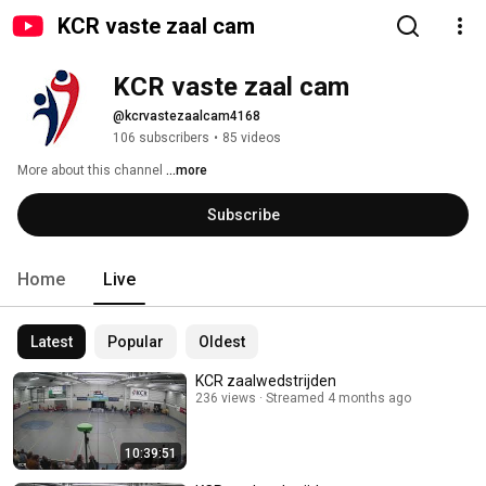
KCR vaste zaal cam
KCR vaste zaal cam
@kcrvastezaalcam4168
106 subscribers
•
85 videos
More about this channel
...more
Subscribe
Home
Live
Latest
Popular
Oldest
KCR zaalwedstrijden
236 views
Streamed 4 months ago
10:39:51