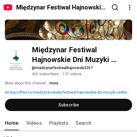
Międzynar Festiwal Hajnowskie
Dni Muzyki Cerkiewnej
Międzynar Festiwal 
Hajnowskie Dni Muzyki 
Cerkiewnej
@miedzynarfestiwalhajnowski3257
426 subscribers
•
137 videos
More about this channel
...more
buycoffee.to/miedzynarodowy-festiwal-hajnowskie-dni-muzyki-cerkiewnej
Subscribe
Home
Videos
Playlists
Search