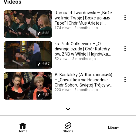
Videos
Romuald Twardowski – „Boże
wo Imia Twoje | Боже во имя
Твое” | Chór Mus Arietes |
Hajnówka 2025
174 views
3 months ago
3:38
ks. Piotr Gutkiewicz – „O
diwnoje czudo | Chór Katedry
pw. ZNB w Wilnie | Hajnówka
2025
52 views
3 months ago
2:57
A. Kastalsky (А. Кастальский)
– „Chwalitie imia Hospodnie |
Chór Soboru Świętej Trójcy w
Hajnówce
223 views
3 months ago
2:33
Library
Home
Shorts