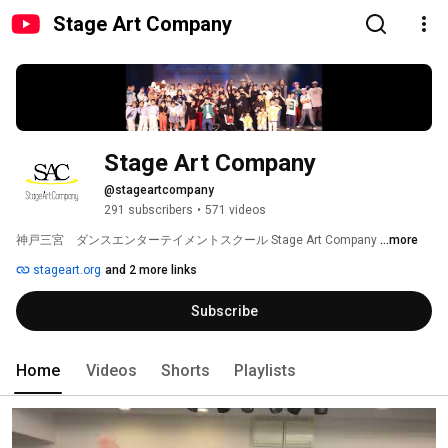
Stage Art Company
Stage Art Company
@stageartcompany
291 subscribers
•
571 videos
神戸三宮　ダンスエンターテイメントスクール Stage Art Company 
...more
stageart.org
and 2 more links
Subscribe
Home
Videos
Shorts
Playlists