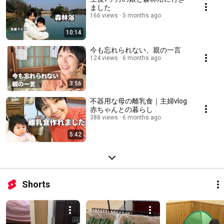
ました
166 views
5 months ago
10:14
今も忘れられない、親の一言
124 views
6 months ago
3:56
不器用な母の離乳食｜主婦vlog
赤ちゃんとの暮らし
388 views
6 months ago
5:42
Shorts