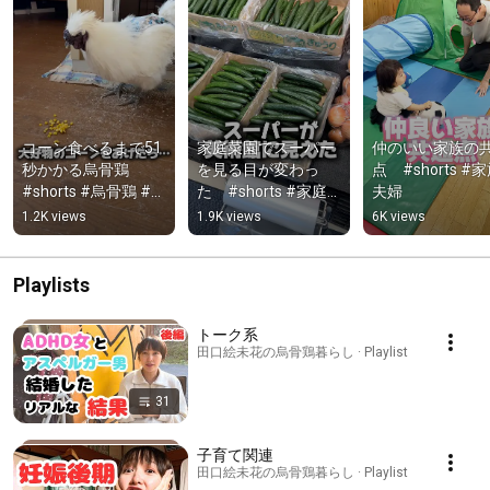
コーン食べるまで51
家庭菜園でスーパー
仲のいい家族の
秒かかる烏骨鶏　
を見る目が変わっ
点　#shorts #家
#shorts #烏骨鶏 #ペ
た　#shorts #家庭
夫婦
ット
菜園 #30代
1.2K views
1.9K views
6K views
Playlists
トーク系
田口絵未花の烏骨鶏暮らし · Playlist
31
子育て関連
田口絵未花の烏骨鶏暮らし · Playlist