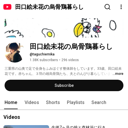
田口絵未花の烏骨鶏暮らし
田口絵未花の烏骨鶏暮らし
@taguchiemika
1.38K subscribers
•
296 videos
三重県の山奥で足で全身をふみほぐす整体師をしています。33歳、田口絵未
花です。赤ちゃん、３羽の雄烏骨鶏たち、夫とのんびり暮らしています。現
...more
在妊娠中。 
Subscribe
Home
Videos
Shorts
Playlists
Search
Videos
生後7ヶ月の娘と森林浴に行き