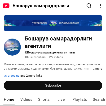
Бошқарув самарадорлиги
агентлиги
Бошқарув самарадорлиги 
агентлиги
@Бошқарувсамарадорлигиагентлиги
18K subscribers
•
922 videos
Мамлакатимизда инсон ресурсини ривожлантириш, давлат органлари 
ва ташкилотларида ходимларини бошқариш, давлат хизматини 
...more
ривожлантириш борасида амалга оширилаётган ишлар видео лавҳалар 
argos.uz
and 2 more links
орқали ёритиб борилади. 
Subscribe
Home
Videos
Shorts
Live
Playlists
Search