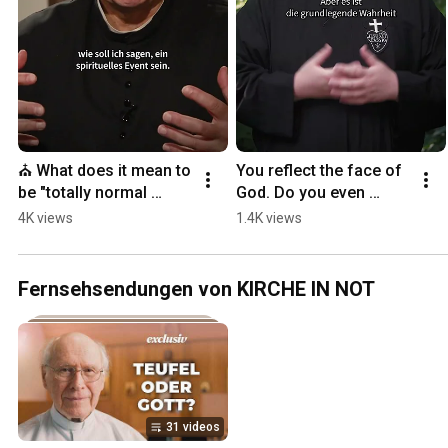
⛪ What does it mean to 
You reflect the face of 
be "totally normal 
God. Do you even 
Catholic"? | Father Karl 
realize that?
4K views
1.4K views
Wallner
Fernsehsendungen von KIRCHE IN NOT
31 videos