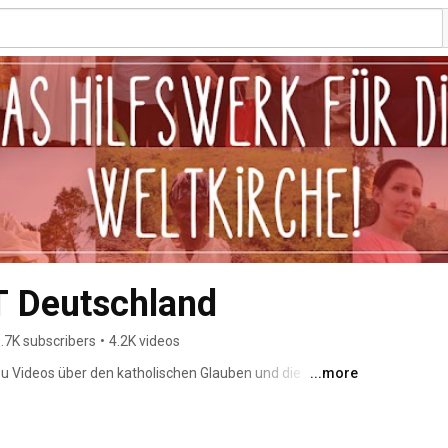
 Deutschland
.7K subscribers
•
4.2K videos
 Du Videos über den katholischen Glauben und die 
...more
enten. Wir freuen uns über Deine Kommentare und Likes 
öchtest: Kanal abonnieren! 