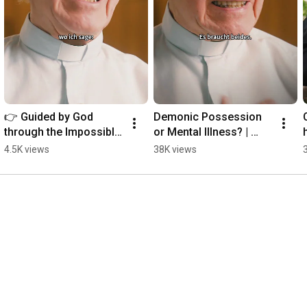
👉 Guided by God 
Demonic Possession 
through the Impossible 
or Mental Illness? | 
| Father Buob
Father Buob #church 
4.5K views
38K views
#exorcism #faith 
#catholic