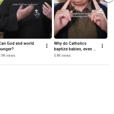
Can God end world 
Why do Catholics 
hunger?
baptize babies, even 
though they can't 
3.9K views
5.8K views
choose Jesus for 
themselves yet? 🤔