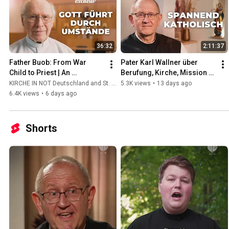
36:32
2:11:37
Father Buob: From War 
Pater Karl Wallner über 
Child to Priest | An 
Berufung, Kirche, Mission 
Extraordinary Story of 
und das spannendste Leben 
KIRCHE IN NOT Deutschland and St. Ulrich Hochaltingen
5.3K views
•
13 days ago
Calling
der Welt #katholisch
6.4K views
•
6 days ago
Shorts