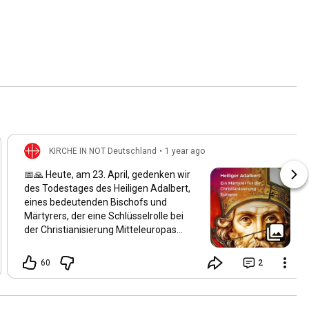
KIRCHE IN NOT Deutschland
•
1 year ago
📅🙏 Heute, am 23. April, gedenken wir
des Todestages des Heiligen Adalbert,
eines bedeutenden Bischofs und
Märtyrers, der eine Schlüsselrolle bei
der Christianisierung Mitteleuropas
spielte. Geboren um 956 in Böhmen,
wurde er der zweite Bischof von Prag
60
2
und setzte sich intensiv für die
Verbreitung des Christentums in
Böhmen, Polen und Ungarn ein. Am 23.