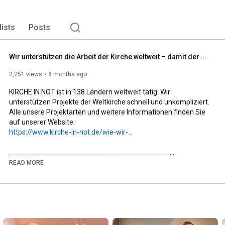
lists
Posts
Wir unterstützen die Arbeit der Kirche weltweit – damit der Glaube lebt!
2,251 views
8 months ago
KIRCHE IN NOT ist in 138 Ländern weltweit tätig. Wir 
unterstützen Projekte der Weltkirche schnell und unkompliziert. 
Alle unsere Projektarten und weitere Informationen finden Sie 
https://www.kirche-in-not.de/wie-wir-...
________________________________________

✨ Mehr über KIRCHE IN NOT erfahren:

READ MORE
🌐 Website: www.kirche-in-not.de

📘 Facebook: facebook.com/KircheInNot.de

📸 Instagram: @kircheinnotdeutschland

________________________________________

🙏 KIRCHE IN NOT – Hilfe für verfolgte Christen weltweit

Wir sind ein internationales katholisches Hilfswerk und eine 