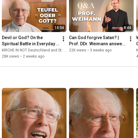
Stiftung päpstlichen Rechts. Unsere Mission: Wir unterstützen 
verfolgte, bedrängte und notleidende Christen überall dort, wo 
sie ihren Glauben nicht frei leben können oder die Mittel für 
Seelsorge fehlen.

14:04
8:44
🕊️📦 Mit Projekten, Gebet und Information setzen wir uns für 
Glaubensfreiheit und geistliche Stärkung ein – weltweit und 
Devil or God? On the 
Can God forgive Satan? | 
konkret.
Spiritual Battle in Everyday 
Prof. DDr. Weimann answers 
Life | Father Hans Buob 
your questions
R
KIRCHE IN NOT Deutschland and St. Ulrich Hochaltingen
22K views
•
3 weeks ago
K
#faith #exorcism
28K views
•
2 weeks ago