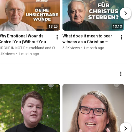
13:25
13:13
Why Emotional Wounds 
What does it mean to bear 
Control You (Without You 
witness as a Christian – 
ealizing It) | Father Hans 
even unto martyrdom?
IRCHE IN NOT Deutschland and St. Ulrich Hochaltingen
5.3K views
•
1 month ago
Buob
41K views
•
1 month ago