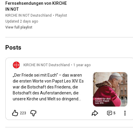
Fernsehsendungen von KIRCHE 
IN NOT
KIRCHE IN NOT Deutschland
•
Playlist
Updated 2 days ago
View full playlist
Posts
KIRCHE IN NOT Deutschland
•
1 year ago
„Der Friede sei mit Euch“ – das waren
die ersten Worte von Papst Leo XIV. Es
war die Botschaft des Friedens, die
Botschaft des Auferstandenen, die
unsere Kirche und Welt so dringend
braucht! Papst Leo war einer unserer
Projektpartner. Wir konnten während
223
5
seiner Amtszeit als Bischof von
Chiclayo im Norden Perus von 2015 bis
2023 zahlreiche Projekte in seiner