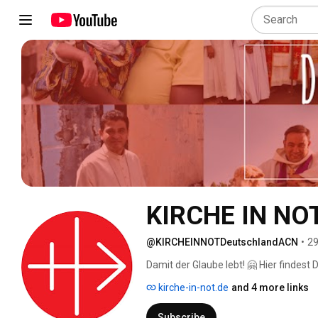
KIRCHE IN NOT
@KIRCHEINNOTDeutschlandACN
•
29
Damit der Glaube lebt! 🤗 Hier findest
lebendige Weltkirche auf allen Kontin
kirche-in-not.de
and 4 more links
👍🏼! Wenn Du nichts mehr verpassen m
Subscribe