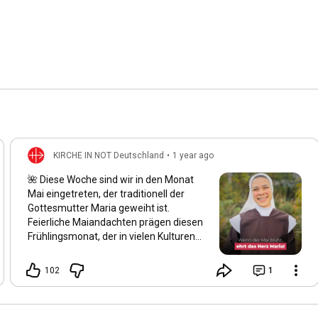
KIRCHE IN NOT Deutschland
•
1 year ago
🌺 Diese Woche sind wir in den Monat
Mai eingetreten, der traditionell der
Gottesmutter Maria geweiht ist.
Feierliche Maiandachten prägen diesen
Frühlingsmonat, der in vielen Kulturen
als der schönste des Jahres gilt. Auch
wir spüren: Alles blüht auf, und die Natur
102
1
erwacht in ihrer ganzen Schönheit.
Maria wird von vielen Gläubigen als die
„schönste Blume“ der Schöpfung