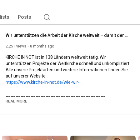
lists
Posts
Wir unterstützen die Arbeit der Kirche weltweit – damit der Glaube lebt!
2,251 views
8 months ago
KIRCHE IN NOT ist in 138 Ländern weltweit tätig. Wir 
unterstützen Projekte der Weltkirche schnell und unkompliziert. 
Alle unsere Projektarten und weitere Informationen finden Sie 
https://www.kirche-in-not.de/wie-wir-...
________________________________________

✨ Mehr über KIRCHE IN NOT erfahren:

READ MORE
🌐 Website: www.kirche-in-not.de

📘 Facebook: facebook.com/KircheInNot.de

📸 Instagram: @kircheinnotdeutschland

________________________________________

🙏 KIRCHE IN NOT – Hilfe für verfolgte Christen weltweit

Wir sind ein internationales katholisches Hilfswerk und eine 