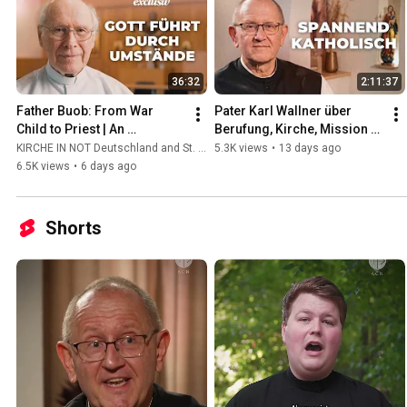
36:32
2:11:37
Father Buob: From War 
Pater Karl Wallner über 
Child to Priest | An 
Berufung, Kirche, Mission 
Extraordinary Story of 
und das spannendste Leben 
KIRCHE IN NOT Deutschland and St. Ulrich Hochaltingen
5.3K views
•
13 days ago
Calling
der Welt #katholisch
6.5K views
•
6 days ago
Shorts