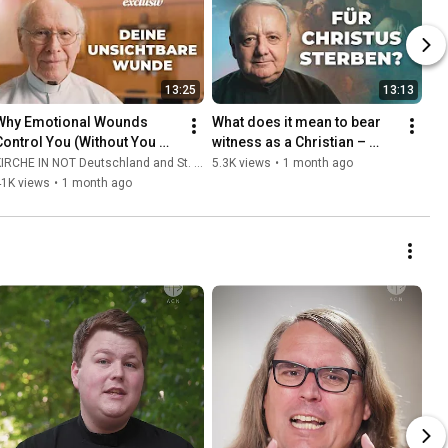
13:25
13:13
Why Emotional Wounds 
What does it mean to bear 
Control You (Without You 
witness as a Christian – 
ealizing It) | Father Hans 
even unto martyrdom?
IRCHE IN NOT Deutschland and St. Ulrich Hochaltingen
5.3K views
•
1 month ago
Buob
41K views
•
1 month ago