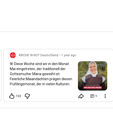
KIRCHE IN NOT Deutschland
•
1 year ago
🌺 Diese Woche sind wir in den Monat
Mai eingetreten, der traditionell der
Gottesmutter Maria geweiht ist.
Feierliche Maiandachten prägen diesen
Frühlingsmonat, der in vielen Kulturen
als der schönste des Jahres gilt. Auch
wir spüren: Alles blüht auf, und die Natur
102
1
erwacht in ihrer ganzen Schönheit.
Maria wird von vielen Gläubigen als die
„schönste Blume“ der Schöpfung