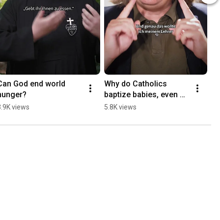
Can God end world 
Why do Catholics 
hunger?
baptize babies, even 
though they can't 
3.9K views
5.8K views
choose Jesus for 
themselves yet? 🤔