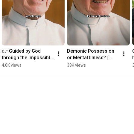
👉 Guided by God 
Demonic Possession 
through the Impossible 
or Mental Illness? | 
| Father Buob
Father Buob #church 
4.6K views
38K views
#exorcism #faith 
#catholic