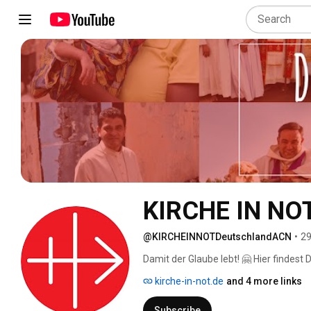
KIRCHE IN NOT
@KIRCHEINNOTDeutschlandACN
•
29
Damit der Glaube lebt! 🤗 Hier findest
lebendige Weltkirche auf allen Kontin
kirche-in-not.de
and 4 more links
👍🏼! Wenn Du nichts mehr verpassen m
Subscribe