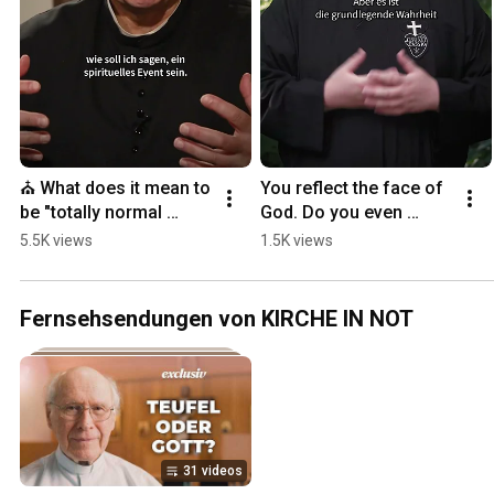
⛪ What does it mean to 
You reflect the face of 
be "totally normal 
God. Do you even 
Catholic"? | Father Karl 
realize that?
5.5K views
1.5K views
Wallner
Fernsehsendungen von KIRCHE IN NOT
31 videos