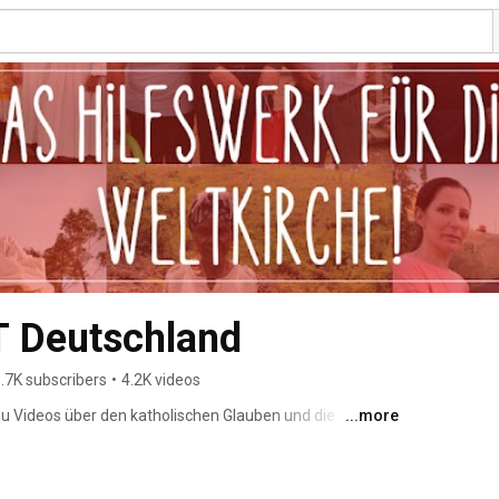
 Deutschland
.7K subscribers
•
4.2K videos
 Du Videos über den katholischen Glauben und die 
...more
enten. Wir freuen uns über Deine Kommentare und Likes 
öchtest: Kanal abonnieren! 