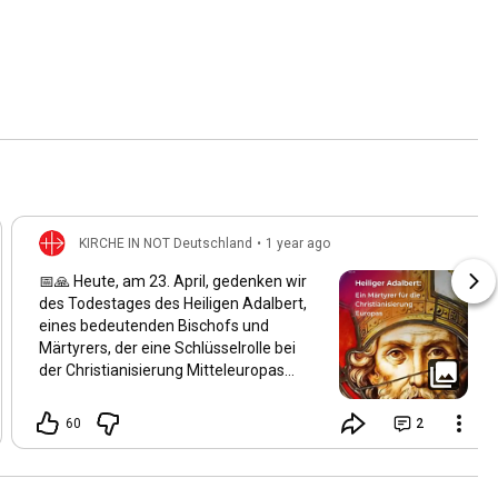
KIRCHE IN NOT Deutschland
•
1 year ago
📅🙏 Heute, am 23. April, gedenken wir
des Todestages des Heiligen Adalbert,
eines bedeutenden Bischofs und
Märtyrers, der eine Schlüsselrolle bei
der Christianisierung Mitteleuropas
spielte. Geboren um 956 in Böhmen,
wurde er der zweite Bischof von Prag
60
2
und setzte sich intensiv für die
Verbreitung des Christentums in
Böhmen, Polen und Ungarn ein. Am 23.