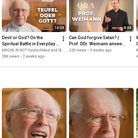
Stiftung päpstlichen Rechts. Unsere Mission: Wir unterstützen 
verfolgte, bedrängte und notleidende Christen überall dort, wo 
sie ihren Glauben nicht frei leben können oder die Mittel für 
Seelsorge fehlen.

14:04
8:44
🕊️📦 Mit Projekten, Gebet und Information setzen wir uns für 
Glaubensfreiheit und geistliche Stärkung ein – weltweit und 
Devil or God? On the 
Can God forgive Satan? | 
konkret.
Spiritual Battle in Everyday 
Prof. DDr. Weimann answers 
Life | Father Hans Buob 
your questions
R
KIRCHE IN NOT Deutschland and St. Ulrich Hochaltingen
22K views
•
3 weeks ago
K
#faith #exorcism
28K views
•
2 weeks ago