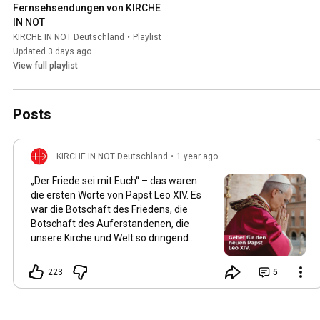
Fernsehsendungen von KIRCHE 
IN NOT
KIRCHE IN NOT Deutschland
•
Playlist
Updated 3 days ago
View full playlist
Posts
KIRCHE IN NOT Deutschland
•
1 year ago
„Der Friede sei mit Euch“ – das waren
die ersten Worte von Papst Leo XIV. Es
war die Botschaft des Friedens, die
Botschaft des Auferstandenen, die
unsere Kirche und Welt so dringend
braucht! Papst Leo war einer unserer
Projektpartner. Wir konnten während
223
5
seiner Amtszeit als Bischof von
Chiclayo im Norden Perus von 2015 bis
2023 zahlreiche Projekte in seiner