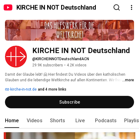
KIRCHE IN NOT Deutschland
KIRCHE IN NOT Deutschland
@KIRCHEINNOTDeutschlandACN
29.9K subscribers
•
4.2K videos
Damit der Glaube lebt! 🤗 Hier findest Du Videos über den katholischen 
Glauben und die lebendige Weltkirche auf allen Kontinenten. Wir freuen uns 
...more
über Deine Kommentare und Likes 👍🏼! Wenn Du nichts mehr verpassen 
kirche-in-not.de
and 4 more links
möchtest: Kanal abonnieren! 
Subscribe
Home
Videos
Shorts
Live
Podcasts
Playli