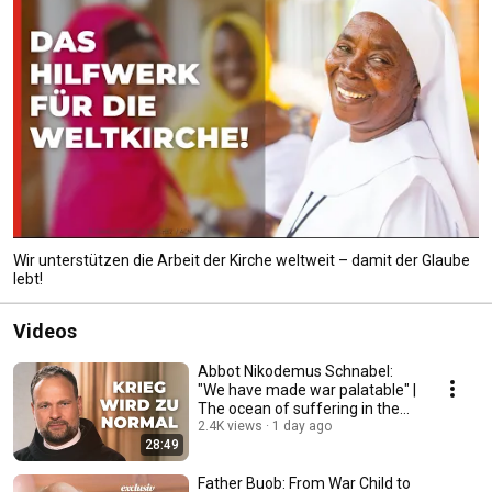
Wir unterstützen die Arbeit der Kirche weltweit – damit der Glaube
lebt!
Videos
Abbot Nikodemus Schnabel:
"We have made war palatable" |
The ocean of suffering in the
Holy Land
2.4K views
1 day ago
28:49
Father Buob: From War Child to