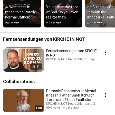
⛪ What does it 
You reflect the face 
👉 Guided by God
mean to be "totally 
of God. Do you even 
through the 
normal Catholic"? | 
realize that?
Impossible | Fathe
Father Karl Wallner
Buob
20K views
2.6K views
6.6K views
Fernsehsendungen von KIRCHE IN NOT
Fernsehsendungen von KIRCHE
IN NOT
KIRCHE IN NOT Deutschland · Playlist
31
Collaborations
Demonic Possession or Mental
Illness? | Father Buob #church
#exorcism #faith #catholic
KIRCHE IN NOT Deutschland and St. Ulrich Hoch
60K views
4 days ago
1:08