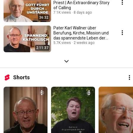
Priest | An Extraordinary Story
of Calling
7.1K views
8 days ago
36:32
Pater Karl Wallner über
Berufung, Kirche, Mission und
das spannendste Leben der
Welt #katholisch
5.7K views
2 weeks ago
2:11:37
Shorts