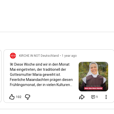
KIRCHE IN NOT Deutschland
•
1 year ago
🌺 Diese Woche sind wir in den Monat
Mai eingetreten, der traditionell der
Gottesmutter Maria geweiht ist.
Feierliche Maiandachten prägen diesen
Frühlingsmonat, der in vielen Kulturen
als der schönste des Jahres gilt. Auch
wir spüren: Alles blüht auf, und die Natur
102
1
erwacht in ihrer ganzen Schönheit.
Maria wird von vielen Gläubigen als die
„schönste Blume“ der Schöpfung