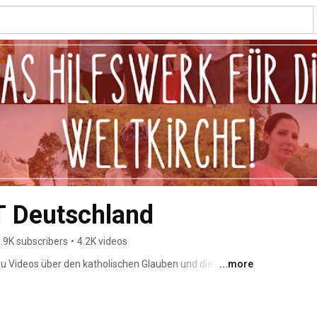
 Deutschland
.9K subscribers
•
4.2K videos
 Du Videos über den katholischen Glauben und die 
...more
enten. Wir freuen uns über Deine Kommentare und Likes 
öchtest: Kanal abonnieren! 