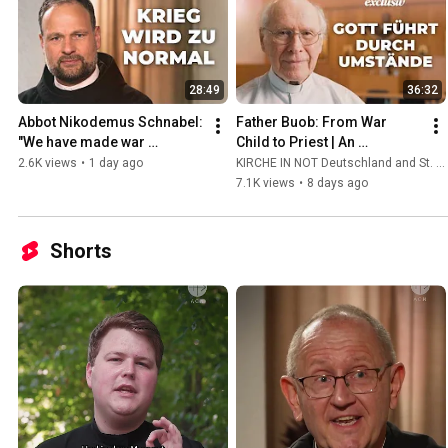
28:49
36:32
Abbot Nikodemus Schnabel: 
Father Buob: From War 
"We have made war 
Child to Priest | An 
palatable" | The ocean of 
Extraordinary Story of 
2.6K views
•
1 day ago
KIRCHE IN NOT Deutschland and St. Ulrich Hochaltingen
suffering in the Holy Land
Calling
7.1K views
•
8 days ago
Shorts