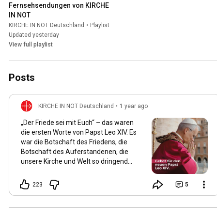
Fernsehsendungen von KIRCHE 
IN NOT
KIRCHE IN NOT Deutschland
•
Playlist
Updated yesterday
View full playlist
Posts
KIRCHE IN NOT Deutschland
•
1 year ago
„Der Friede sei mit Euch“ – das waren
die ersten Worte von Papst Leo XIV. Es
war die Botschaft des Friedens, die
Botschaft des Auferstandenen, die
unsere Kirche und Welt so dringend
braucht! Papst Leo war einer unserer
Projektpartner. Wir konnten während
223
5
seiner Amtszeit als Bischof von
Chiclayo im Norden Perus von 2015 bis
2023 zahlreiche Projekte in seiner