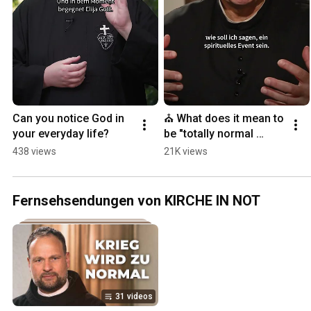
Can you notice God in 
⛪ What does it mean to 
your everyday life?
be "totally normal 
Catholic"? | Father Karl 
438 views
21K views
Wallner
Fernsehsendungen von KIRCHE IN NOT
31 videos