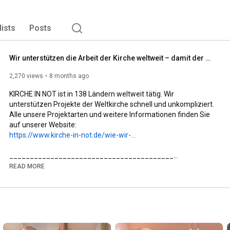
lists
Posts
Wir unterstützen die Arbeit der Kirche weltweit – damit der Glaube lebt!
2,270 views
8 months ago
KIRCHE IN NOT ist in 138 Ländern weltweit tätig. Wir 
unterstützen Projekte der Weltkirche schnell und unkompliziert. 
Alle unsere Projektarten und weitere Informationen finden Sie 
https://www.kirche-in-not.de/wie-wir-...
________________________________________

✨ Mehr über KIRCHE IN NOT erfahren:

READ MORE
🌐 Website: www.kirche-in-not.de

📘 Facebook: facebook.com/KircheInNot.de

📸 Instagram: @kircheinnotdeutschland

________________________________________

🙏 KIRCHE IN NOT – Hilfe für verfolgte Christen weltweit

Wir sind ein internationales katholisches Hilfswerk und eine 