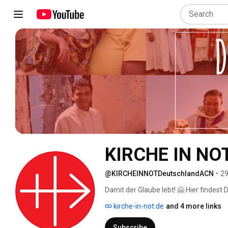
KIRCHE IN NOT
@KIRCHEINNOTDeutschlandACN
•
29
Damit der Glaube lebt! 🤗 Hier findest
lebendige Weltkirche auf allen Kontin
kirche-in-not.de
and 4 more links
👍🏼! Wenn Du nichts mehr verpassen m
Subscribe