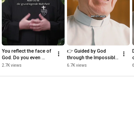
You reflect the face of 
👉 Guided by God 
God. Do you even 
through the Impossible 
realize that?
| Father Buob
2.7K views
6.7K views