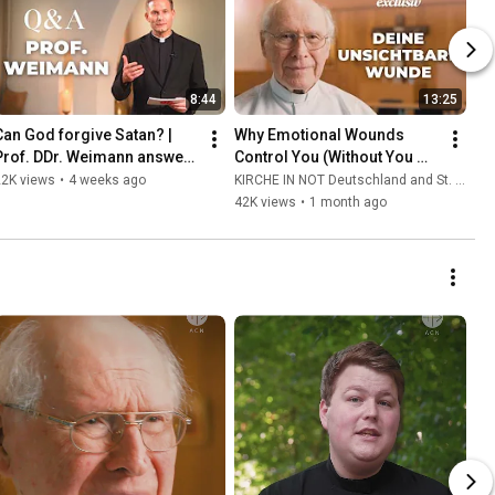
8:44
13:25
Can God forgive Satan? | 
Why Emotional Wounds 
Prof. DDr. Weimann answers 
Control You (Without You 
your questions
Realizing It) | Father Hans 
22K views
•
4 weeks ago
KIRCHE IN NOT Deutschland and St. Ulrich Hochaltingen
Buob
42K views
•
1 month ago