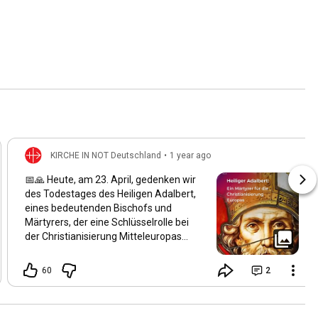
KIRCHE IN NOT Deutschland
•
1 year ago
📅🙏 Heute, am 23. April, gedenken wir
des Todestages des Heiligen Adalbert,
eines bedeutenden Bischofs und
Märtyrers, der eine Schlüsselrolle bei
der Christianisierung Mitteleuropas
spielte. Geboren um 956 in Böhmen,
wurde er der zweite Bischof von Prag
60
2
und setzte sich intensiv für die
Verbreitung des Christentums in
Böhmen, Polen und Ungarn ein. Am 23.