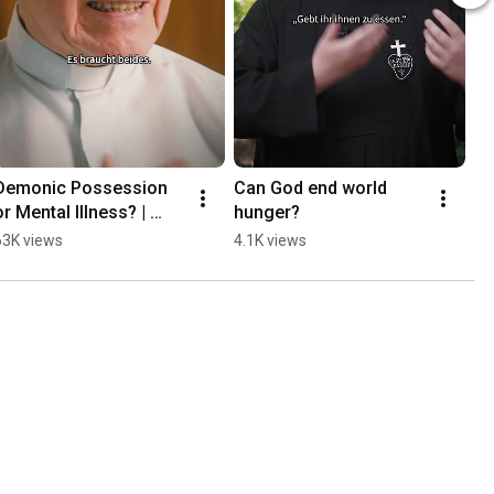
Demonic Possession 
Can God end world 
or Mental Illness? | 
hunger?
Father Buob #church 
63K views
4.1K views
#exorcism #faith 
#catholic