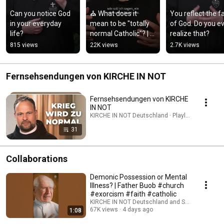
Can you notice God 
⛪ What does it 
You reflect the fa
in your everyday 
mean to be "totally 
of God. Do you ev
life?
normal Catholic"? | 
realize that?
Father Karl Wallner
815 views
22K views
2.7K views
Fernsehsendungen von KIRCHE IN NOT
Fernsehsendungen von KIRCHE
IN NOT
KIRCHE IN NOT Deutschland · Playlist
31
Collaborations
Demonic Possession or Mental
Illness? | Father Buob #church
#exorcism #faith #catholic
KIRCHE IN NOT Deutschland and St. Ulrich Hoch
67K views
4 days ago
1:08