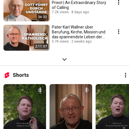
Priest | An Extraordinary Story
of Calling
7.2K views
8 days ago
36:32
Pater Karl Wallner über
Berufung, Kirche, Mission und
das spannendste Leben der
Welt #katholisch
5.7K views
2 weeks ago
2:11:37
Shorts