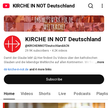
KIRCHE IN NOT Deutschland
KIRCHE IN NOT Deutschland
@KIRCHEINNOTDeutschlandACN
29.9K subscribers
•
4.2K videos
Damit der Glaube lebt! 🤗 Hier findest Du Videos über den katholischen 
Glauben und die lebendige Weltkirche auf allen Kontinenten. Wir freuen uns 
...more
über Deine Kommentare und Likes 👍🏼! Wenn Du nichts mehr verpassen 
kirche-in-not.de
and 4 more links
möchtest: Kanal abonnieren! 
Subscribe
Home
Videos
Shorts
Live
Podcasts
Playli