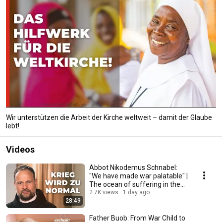
Wir unterstützen die Arbeit der Kirche weltweit – damit der Glaube
lebt!
Videos
Abbot Nikodemus Schnabel:
"We have made war palatable" |
The ocean of suffering in the
Holy Land
2.7K views
1 day ago
28:49
Father Buob: From War Child to