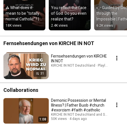
⛪ What does it 
You reflect the face 
👉 Guided by God
mean to be "totally 
of God. Do you even 
through the 
normal Catholic"? | 
realize that?
Impossible | Fathe
Father Karl Wallner
Buob
18K views
2.4K views
6.2K views
Fernsehsendungen von KIRCHE IN NOT
Fernsehsendungen von KIRCHE
IN NOT
KIRCHE IN NOT Deutschland · Playlist
31
Collaborations
Demonic Possession or Mental
Illness? | Father Buob #church
#exorcism #faith #catholic
KIRCHE IN NOT Deutschland and St. Ulrich Hoch
50K views
4 days ago
1:08