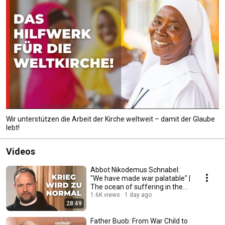
Wir unterstützen die Arbeit der Kirche weltweit – damit der Glaube
lebt!
Videos
Abbot Nikodemus Schnabel:
"We have made war palatable" |
The ocean of suffering in the
Holy Land
1.6K views
1 day ago
28:49
Father Buob: From War Child to