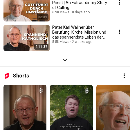
Priest | An Extraordinary Story
of Calling
6.9K views
8 days ago
36:32
Pater Karl Wallner über
Berufung, Kirche, Mission und
das spannendste Leben der
Welt #katholisch
5.5K views
2 weeks ago
2:11:37
Shorts