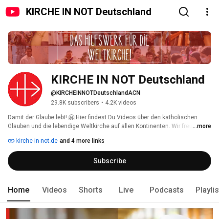
KIRCHE IN NOT Deutschland
KIRCHE IN NOT Deutschland
@KIRCHEINNOTDeutschlandACN
29.8K subscribers
•
4.2K videos
Damit der Glaube lebt! 🤗 Hier findest Du Videos über den katholischen 
Glauben und die lebendige Weltkirche auf allen Kontinenten. Wir freuen uns 
...more
über Deine Kommentare und Likes 👍🏼! Wenn Du nichts mehr verpassen 
kirche-in-not.de
and 4 more links
möchtest: Kanal abonnieren! 
Subscribe
Home
Videos
Shorts
Live
Podcasts
Playli