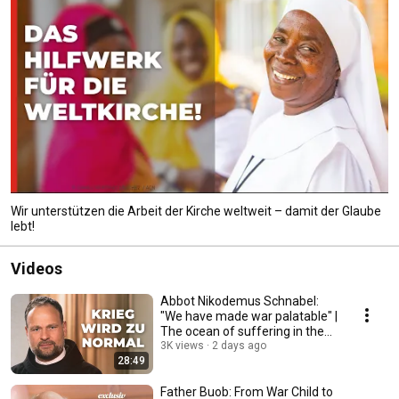
Wir unterstützen die Arbeit der Kirche weltweit – damit der Glaube
lebt!
Videos
Abbot Nikodemus Schnabel:
"We have made war palatable" |
The ocean of suffering in the
Holy Land
3K views
2 days ago
28:49
Father Buob: From War Child to