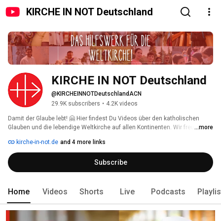
KIRCHE IN NOT Deutschland
KIRCHE IN NOT Deutschland
@KIRCHEINNOTDeutschlandACN
29.9K subscribers
•
4.2K videos
Damit der Glaube lebt! 🤗 Hier findest Du Videos über den katholischen 
Glauben und die lebendige Weltkirche auf allen Kontinenten. Wir freuen uns 
...more
über Deine Kommentare und Likes 👍🏼! Wenn Du nichts mehr verpassen 
kirche-in-not.de
and 4 more links
möchtest: Kanal abonnieren! 
Subscribe
Home
Videos
Shorts
Live
Podcasts
Playli