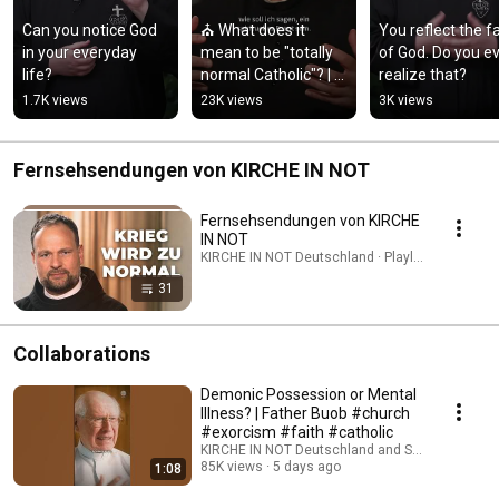
Can you notice God 
⛪ What does it 
You reflect the fa
in your everyday 
mean to be "totally 
of God. Do you ev
life?
normal Catholic"? | 
realize that?
Father Karl Wallner
1.7K views
23K views
3K views
Fernsehsendungen von KIRCHE IN NOT
Fernsehsendungen von KIRCHE
IN NOT
KIRCHE IN NOT Deutschland · Playlist
31
Collaborations
Demonic Possession or Mental
Illness? | Father Buob #church
#exorcism #faith #catholic
KIRCHE IN NOT Deutschland and St. Ulrich Hoch
85K views
5 days ago
1:08