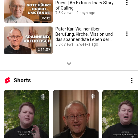
Priest | An Extraordinary Story
of Calling
7.5K views
9 days ago
36:32
Pater Karl Wallner über
Berufung, Kirche, Mission und
das spannendste Leben der
Welt #katholisch
5.8K views
2 weeks ago
2:11:37
Shorts