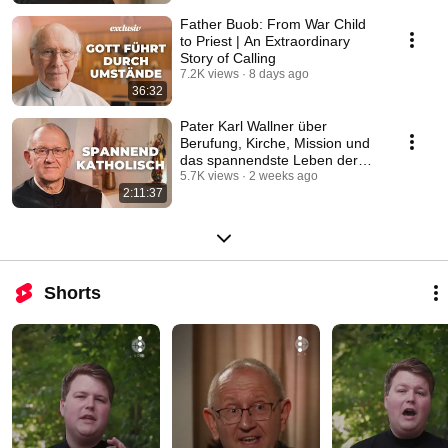
Father Buob: From War Child
to Priest | An Extraordinary
Story of Calling
7.2K views
8 days ago
36:32
Pater Karl Wallner über
Berufung, Kirche, Mission und
das spannendste Leben der
Welt #katholisch
5.7K views
2 weeks ago
2:11:37
Shorts