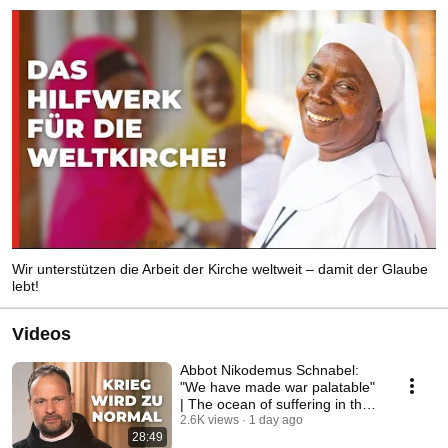
Wir unterstützen die Arbeit der Kirche weltweit – damit der Glaube
lebt!
Videos
Abbot Nikodemus Schnabel:
"We have made war palatable"
| The ocean of suffering in the
Holy Land
2.6K views
1 day ago
28:49