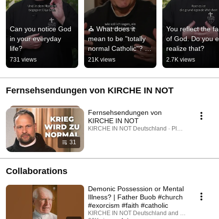
Can you notice God 
⛪ What does it 
You reflect the fa
in your everyday 
mean to be "totally 
of God. Do you e
life?
normal Catholic"? | 
realize that?
Father Karl Wallner
731 views
21K views
2.7K views
Fernsehsendungen von KIRCHE IN NOT
Fernsehsendungen von
KIRCHE IN NOT
KIRCHE IN NOT Deutschland · Playlist
31
Collaborations
Demonic Possession or Mental
Illness? | Father Buob #church
#exorcism #faith #catholic
KIRCHE IN NOT Deutschland and St. Ulrich Hoch