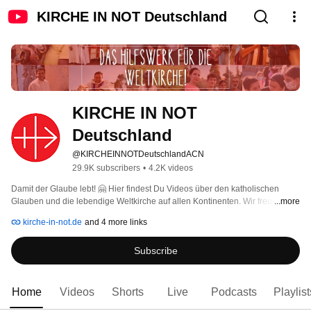
KIRCHE IN NOT Deutschland
KIRCHE IN NOT 
Deutschland
@KIRCHEINNOTDeutschlandACN
29.9K subscribers
•
4.2K videos
Damit der Glaube lebt! 🤗 Hier findest Du Videos über den katholischen 
Glauben und die lebendige Weltkirche auf allen Kontinenten. Wir freuen uns 
...more
über Deine Kommentare und Likes 👍🏼! Wenn Du nichts mehr verpassen 
kirche-in-not.de
and 4 more links
möchtest: Kanal abonnieren! 
Subscribe
Home
Videos
Shorts
Live
Podcasts
Playlist