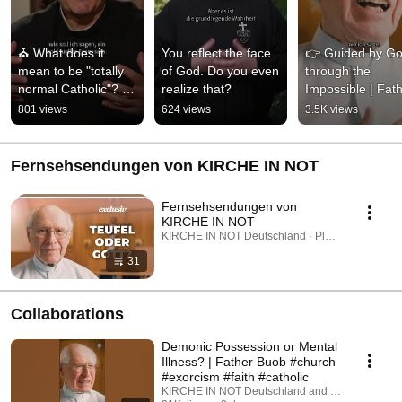
⛪ What does it 
You reflect the face 
👉 Guided by Go
mean to be "totally 
of God. Do you even 
through the 
normal Catholic"? | 
realize that?
Impossible | Fath
Father Karl Wallner
Buob
801 views
624 views
3.5K views
Fernsehsendungen von KIRCHE IN NOT
Fernsehsendungen von
KIRCHE IN NOT
KIRCHE IN NOT Deutschland · Playlist
31
Collaborations
Demonic Possession or Mental
Illness? | Father Buob #church
#exorcism #faith #catholic
KIRCHE IN NOT Deutschland and St. Ulrich Hoch