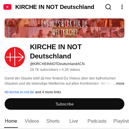
KIRCHE IN NOT Deutschland
KIRCHE IN NOT 
Deutschland
@KIRCHEINNOTDeutschlandACN
29.7K subscribers
•
4.2K videos
Damit der Glaube lebt! 🤗 Hier findest Du Videos über den katholischen 
Glauben und die lebendige Weltkirche auf allen Kontinenten. Wir freuen uns 
...more
über Deine Kommentare und Likes 👍🏼! Wenn Du nichts mehr verpassen 
kirche-in-not.de
and 4 more links
möchtest: Kanal abonnieren! 
Subscribe
Home
Videos
Shorts
Live
Podcasts
Playlist