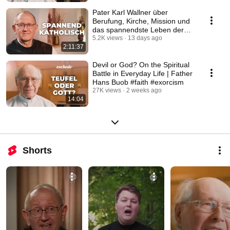
Pater Karl Wallner über
Berufung, Kirche, Mission und
das spannendste Leben der
Welt #katholisch
5.2K views
13 days ago
2:11:37
Devil or God? On the Spiritual
Battle in Everyday Life | Father
Hans Buob #faith #exorcism
27K views
2 weeks ago
14:04
Shorts