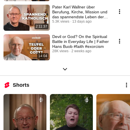
Pater Karl Wallner über
Berufung, Kirche, Mission und
das spannendste Leben der
Welt #katholisch
5.3K views
13 days ago
2:11:37
Devil or God? On the Spiritual
Battle in Everyday Life | Father
Hans Buob #faith #exorcism
28K views
2 weeks ago
14:04
Shorts