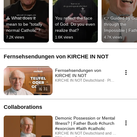
⛪ What does it 
You reflect the face 
👉 Guided by Go
mean to be "totally 
of God. Do you even 
through the 
normal Catholic"? | 
realize that?
Impossible | Fath
Father Karl Wallner
Buob
7.2K views
1.6K views
4.7K views
Fernsehsendungen von KIRCHE IN NOT
Fernsehsendungen von
KIRCHE IN NOT
KIRCHE IN NOT Deutschland · Playlist
31
Collaborations
Demonic Possession or Mental
Illness? | Father Buob #church
#exorcism #faith #catholic
KIRCHE IN NOT Deutschland and St. Ulrich Hoch