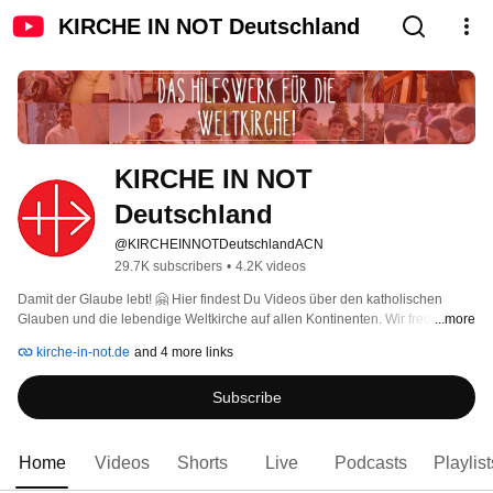
KIRCHE IN NOT Deutschland
KIRCHE IN NOT 
Deutschland
@KIRCHEINNOTDeutschlandACN
29.7K subscribers
•
4.2K videos
Damit der Glaube lebt! 🤗 Hier findest Du Videos über den katholischen 
Glauben und die lebendige Weltkirche auf allen Kontinenten. Wir freuen uns 
...more
über Deine Kommentare und Likes 👍🏼! Wenn Du nichts mehr verpassen 
kirche-in-not.de
and 4 more links
möchtest: Kanal abonnieren! 
Subscribe
Home
Videos
Shorts
Live
Podcasts
Playlist