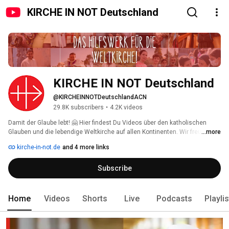
KIRCHE IN NOT Deutschland
KIRCHE IN NOT Deutschland
@KIRCHEINNOTDeutschlandACN
29.8K subscribers
•
4.2K videos
Damit der Glaube lebt! 🤗 Hier findest Du Videos über den katholischen 
Glauben und die lebendige Weltkirche auf allen Kontinenten. Wir freuen uns 
...more
über Deine Kommentare und Likes 👍🏼! Wenn Du nichts mehr verpassen 
kirche-in-not.de
and 4 more links
möchtest: Kanal abonnieren! 
Subscribe
Home
Videos
Shorts
Live
Podcasts
Playli