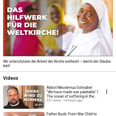
Wir unterstützen die Arbeit der Kirche weltweit – damit der Glaube
lebt!
Videos
Abbot Nikodemus Schnabel:
"We have made war palatable" |
The ocean of suffering in the
Holy Land
927 views
14 hours ago
28:49
Father Buob: From War Child to