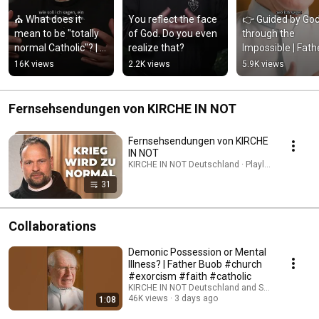
⛪ What does it 
You reflect the face 
👉 Guided by God
mean to be "totally 
of God. Do you even 
through the 
normal Catholic"? | 
realize that?
Impossible | Fathe
Father Karl Wallner
Buob
16K views
2.2K views
5.9K views
Fernsehsendungen von KIRCHE IN NOT
Fernsehsendungen von KIRCHE
IN NOT
KIRCHE IN NOT Deutschland · Playlist
31
Collaborations
Demonic Possession or Mental
Illness? | Father Buob #church
#exorcism #faith #catholic
KIRCHE IN NOT Deutschland and St. Ulrich Hoch
46K views
3 days ago
1:08