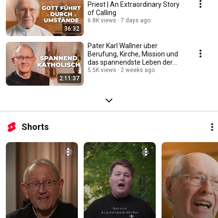
Priest | An Extraordinary Story
of Calling
6.8K views
7 days ago
36:32
Pater Karl Wallner über
Berufung, Kirche, Mission und
das spannendste Leben der
Welt #katholisch
5.5K views
2 weeks ago
2:11:37
Shorts