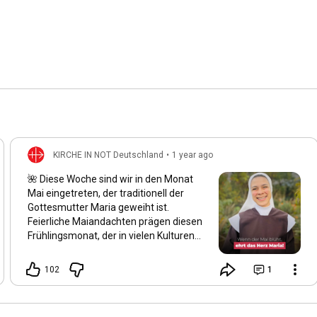
KIRCHE IN NOT Deutschland
•
1 year ago
🌺 Diese Woche sind wir in den Monat
Mai eingetreten, der traditionell der
Gottesmutter Maria geweiht ist.
Feierliche Maiandachten prägen diesen
Frühlingsmonat, der in vielen Kulturen
als der schönste des Jahres gilt. Auch
wir spüren: Alles blüht auf, und die Natur
102
1
erwacht in ihrer ganzen Schönheit.
Maria wird von vielen Gläubigen als die
„schönste Blume“ der Schöpfung