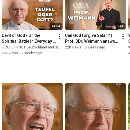
Stiftung päpstlichen Rechts. Unsere Mission: Wir unterstützen 
verfolgte, bedrängte und notleidende Christen überall dort, wo 
sie ihren Glauben nicht frei leben können oder die Mittel für 
Seelsorge fehlen.

14:04
8:44
🕊️📦 Mit Projekten, Gebet und Information setzen wir uns für 
Glaubensfreiheit und geistliche Stärkung ein – weltweit und 
Devil or God? On the 
Can God forgive Satan? | 
konkret.
Spiritual Battle in Everyday 
Prof. DDr. Weimann answers 
Life | Father Hans Buob 
your questions
R
KIRCHE IN NOT Deutschland and St. Ulrich Hochaltingen
22K views
•
3 weeks ago
K
#faith #exorcism
28K views
•
2 weeks ago