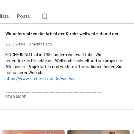
lists
Posts
Wir unterstützen die Arbeit der Kirche weltweit – damit der Glaube lebt!
2,256 views
8 months ago
KIRCHE IN NOT ist in 138 Ländern weltweit tätig. Wir 
unterstützen Projekte der Weltkirche schnell und unkompliziert. 
Alle unsere Projektarten und weitere Informationen finden Sie 
https://www.kirche-in-not.de/wie-wir-...
________________________________________

✨ Mehr über KIRCHE IN NOT erfahren:

READ MORE
🌐 Website: www.kirche-in-not.de

📘 Facebook: facebook.com/KircheInNot.de

📸 Instagram: @kircheinnotdeutschland

________________________________________

🙏 KIRCHE IN NOT – Hilfe für verfolgte Christen weltweit

Wir sind ein internationales katholisches Hilfswerk und eine 