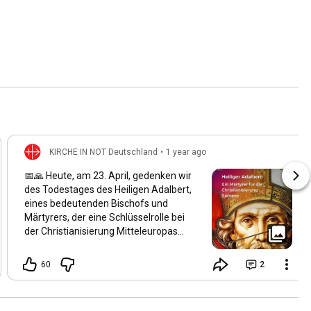
KIRCHE IN NOT Deutschland
•
1 year ago
📅🙏 Heute, am 23. April, gedenken wir
des Todestages des Heiligen Adalbert,
eines bedeutenden Bischofs und
Märtyrers, der eine Schlüsselrolle bei
der Christianisierung Mitteleuropas
spielte. Geboren um 956 in Böhmen,
wurde er der zweite Bischof von Prag
60
2
und setzte sich intensiv für die
Verbreitung des Christentums in
Böhmen, Polen und Ungarn ein. Am 23.