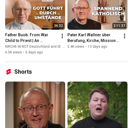
36:32
2:11:37
Father Buob: From War 
Pater Karl Wallner über 
Child to Priest | An 
Berufung, Kirche, Mission 
Extraordinary Story of 
und das spannendste Leben 
KIRCHE IN NOT Deutschland and St. Ulrich Hochaltingen
5.4K views
•
13 days ago
Calling
der Welt #katholisch
6.5K views
•
6 days ago
Shorts