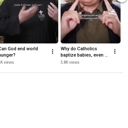
Can God end world 
Why do Catholics 
hunger?
baptize babies, even 
though they can't 
4K views
5.8K views
choose Jesus for 
themselves yet? 🤔