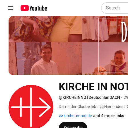
KIRCHE IN NOT
@KIRCHEINNOTDeutschlandACN
•
29
Damit der Glaube lebt! 🤗 Hier findest
lebendige Weltkirche auf allen Kontin
kirche-in-not.de
and 4 more links
👍🏼! Wenn Du nichts mehr verpassen m
Subscribe