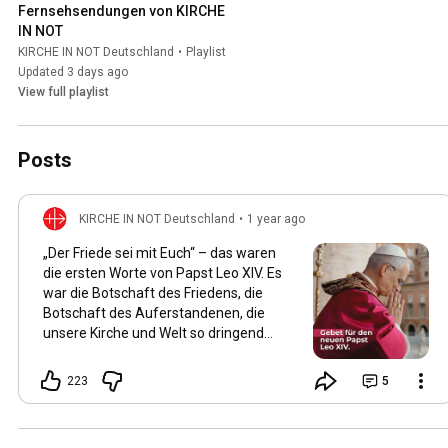
Fernsehsendungen von KIRCHE 
IN NOT
KIRCHE IN NOT Deutschland
•
Playlist
Updated 3 days ago
View full playlist
Posts
KIRCHE IN NOT Deutschland
•
1 year ago
„Der Friede sei mit Euch“ – das waren
die ersten Worte von Papst Leo XIV. Es
war die Botschaft des Friedens, die
Botschaft des Auferstandenen, die
unsere Kirche und Welt so dringend
braucht! Papst Leo war einer unserer
Projektpartner. Wir konnten während
223
5
seiner Amtszeit als Bischof von
Chiclayo im Norden Perus von 2015 bis
2023 zahlreiche Projekte in seiner