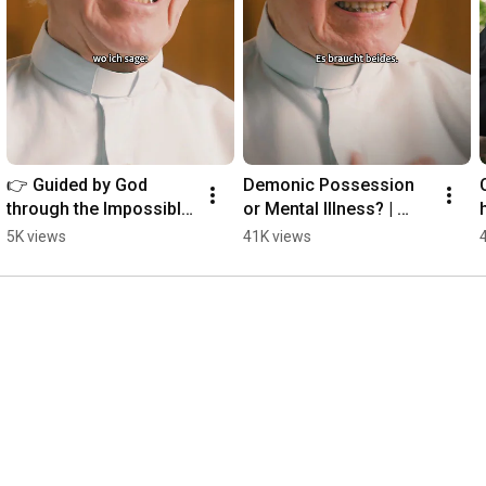
👉 Guided by God 
Demonic Possession 
through the Impossible 
or Mental Illness? | 
| Father Buob
Father Buob #church 
5K views
41K views
#exorcism #faith 
#catholic