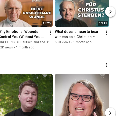
13:25
13:13
Why Emotional Wounds 
What does it mean to bear 
Control You (Without You 
witness as a Christian – 
ealizing It) | Father Hans 
even unto martyrdom?
IRCHE IN NOT Deutschland and St. Ulrich Hochaltingen
5.3K views
•
1 month ago
Buob
42K views
•
1 month ago