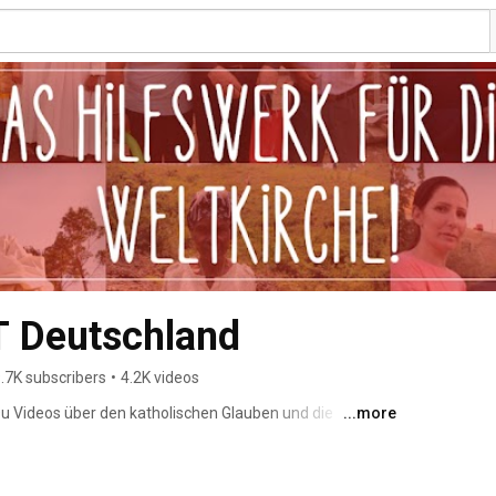
 Deutschland
.7K subscribers
•
4.2K videos
 Du Videos über den katholischen Glauben und die 
...more
enten. Wir freuen uns über Deine Kommentare und Likes 
öchtest: Kanal abonnieren! 