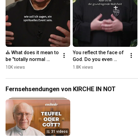
⛪ What does it mean to 
You reflect the face of 
be "totally normal 
God. Do you even 
Catholic"? | Father Karl 
realize that?
10K views
1.8K views
Wallner
Fernsehsendungen von KIRCHE IN NOT
31 videos