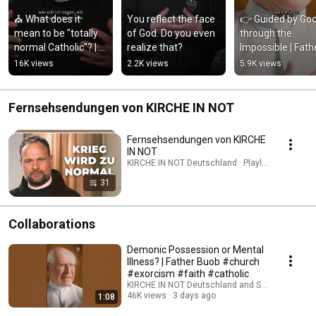
⛪ What does it 
You reflect the face 
👉 Guided by God
mean to be "totally 
of God. Do you even 
through the 
normal Catholic"? | 
realize that?
Impossible | Fathe
Father Karl Wallner
Buob
16K views
2.2K views
5.9K views
Fernsehsendungen von KIRCHE IN NOT
Fernsehsendungen von KIRCHE
IN NOT
KIRCHE IN NOT Deutschland · Playlist
31
Collaborations
Demonic Possession or Mental
Illness? | Father Buob #church
#exorcism #faith #catholic
KIRCHE IN NOT Deutschland and St. Ulrich Hoch
46K views
3 days ago
1:08