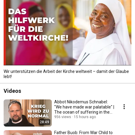
Wir unterstützen die Arbeit der Kirche weltweit – damit der Glaube
lebt!
Videos
Abbot Nikodemus Schnabel:
"We have made war palatable" |
The ocean of suffering in the
Holy Land
956 views
15 hours ago
28:49
Father Buob: From War Child to