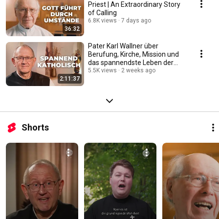
Priest | An Extraordinary Story
of Calling
6.8K views
7 days ago
36:32
Pater Karl Wallner über
Berufung, Kirche, Mission und
das spannendste Leben der
Welt #katholisch
5.5K views
2 weeks ago
2:11:37
Shorts