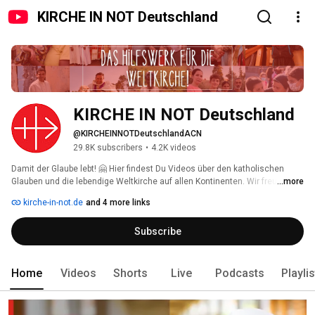
KIRCHE IN NOT Deutschland
KIRCHE IN NOT Deutschland
@KIRCHEINNOTDeutschlandACN
29.8K subscribers
•
4.2K videos
Damit der Glaube lebt! 🤗 Hier findest Du Videos über den katholischen 
Glauben und die lebendige Weltkirche auf allen Kontinenten. Wir freuen uns 
...more
über Deine Kommentare und Likes 👍🏼! Wenn Du nichts mehr verpassen 
kirche-in-not.de
and 4 more links
möchtest: Kanal abonnieren! 
Subscribe
Home
Videos
Shorts
Live
Podcasts
Playli