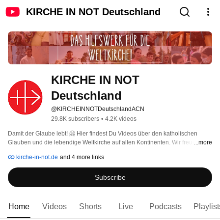
KIRCHE IN NOT Deutschland
KIRCHE IN NOT 
Deutschland
@KIRCHEINNOTDeutschlandACN
29.8K subscribers
•
4.2K videos
Damit der Glaube lebt! 🤗 Hier findest Du Videos über den katholischen 
Glauben und die lebendige Weltkirche auf allen Kontinenten. Wir freuen uns 
...more
über Deine Kommentare und Likes 👍🏼! Wenn Du nichts mehr verpassen 
kirche-in-not.de
and 4 more links
möchtest: Kanal abonnieren! 
Subscribe
Home
Videos
Shorts
Live
Podcasts
Playlist