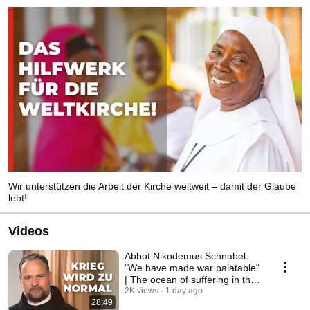
Wir unterstützen die Arbeit der Kirche weltweit – damit der Glaube
lebt!
Videos
Abbot Nikodemus Schnabel:
"We have made war palatable"
| The ocean of suffering in the
Holy Land
2K views
1 day ago
28:49