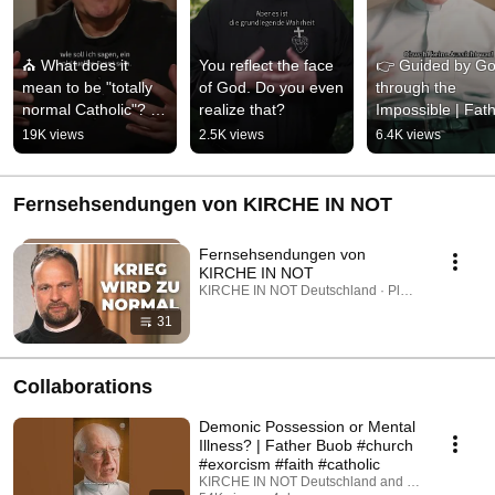
⛪ What does it 
You reflect the face 
👉 Guided by Go
mean to be "totally 
of God. Do you even 
through the 
normal Catholic"? | 
realize that?
Impossible | Fath
Father Karl Wallner
Buob
19K views
2.5K views
6.4K views
Fernsehsendungen von KIRCHE IN NOT
Fernsehsendungen von
KIRCHE IN NOT
KIRCHE IN NOT Deutschland · Playlist
31
Collaborations
Demonic Possession or Mental
Illness? | Father Buob #church
#exorcism #faith #catholic
KIRCHE IN NOT Deutschland and St. Ulrich Hoch