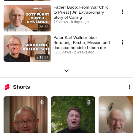
Father Buob: From War Child
to Priest | An Extraordinary
Story of Calling
7K views
8 days ago
36:32
Pater Karl Wallner über
Berufung, Kirche, Mission und
das spannendste Leben der
Welt #katholisch
5.6K views
2 weeks ago
2:11:37
Shorts