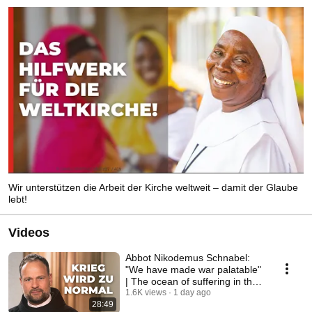
Wir unterstützen die Arbeit der Kirche weltweit – damit der Glaube
lebt!
Videos
Abbot Nikodemus Schnabel:
"We have made war palatable"
| The ocean of suffering in the
Holy Land
1.6K views
1 day ago
28:49