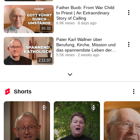
Father Buob: From War Child
to Priest | An Extraordinary
Story of Calling
6.9K views
8 days ago
36:32
Pater Karl Wallner über
Berufung, Kirche, Mission und
das spannendste Leben der
Welt #katholisch
5.5K views
2 weeks ago
2:11:37
Shorts