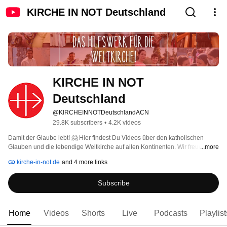
KIRCHE IN NOT Deutschland
KIRCHE IN NOT 
Deutschland
@KIRCHEINNOTDeutschlandACN
29.8K subscribers
•
4.2K videos
Damit der Glaube lebt! 🤗 Hier findest Du Videos über den katholischen 
Glauben und die lebendige Weltkirche auf allen Kontinenten. Wir freuen uns 
...more
über Deine Kommentare und Likes 👍🏼! Wenn Du nichts mehr verpassen 
kirche-in-not.de
and 4 more links
möchtest: Kanal abonnieren! 
Subscribe
Home
Videos
Shorts
Live
Podcasts
Playlist