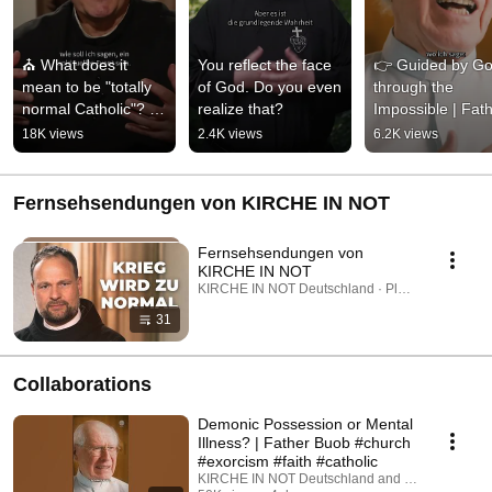
⛪ What does it 
You reflect the face 
👉 Guided by Go
mean to be "totally 
of God. Do you even 
through the 
normal Catholic"? | 
realize that?
Impossible | Fath
Father Karl Wallner
Buob
18K views
2.4K views
6.2K views
Fernsehsendungen von KIRCHE IN NOT
Fernsehsendungen von
KIRCHE IN NOT
KIRCHE IN NOT Deutschland · Playlist
31
Collaborations
Demonic Possession or Mental
Illness? | Father Buob #church
#exorcism #faith #catholic
KIRCHE IN NOT Deutschland and St. Ulrich Hoch