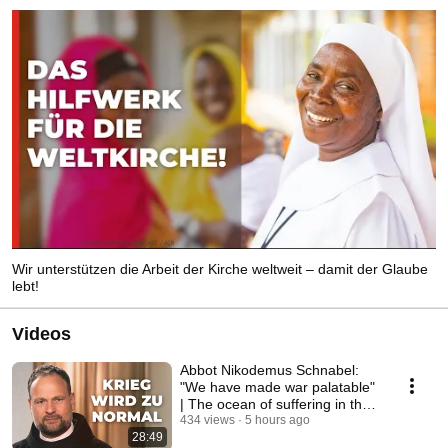
Wir unterstützen die Arbeit der Kirche weltweit – damit der Glaube
lebt!
Videos
Abbot Nikodemus Schnabel:
"We have made war palatable"
| The ocean of suffering in the
Holy Land
434 views
5 hours ago
28:49