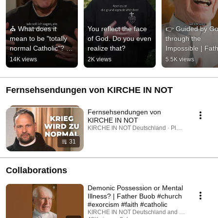
⛪ What does it 
You reflect the face 
👉 Guided by Go
mean to be "totally 
of God. Do you even 
through the 
normal Catholic"? | 
realize that?
Impossible | Fath
Father Karl Wallner
Buob
14K views
2K views
5.5K views
Fernsehsendungen von KIRCHE IN NOT
Fernsehsendungen von
KIRCHE IN NOT
KIRCHE IN NOT Deutschland · Playlist
31
Collaborations
Demonic Possession or Mental
Illness? | Father Buob #church
#exorcism #faith #catholic
KIRCHE IN NOT Deutschland and St. Ulrich Hoch