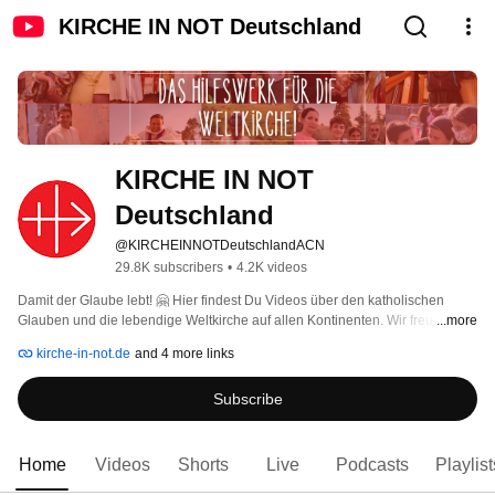
KIRCHE IN NOT Deutschland
KIRCHE IN NOT 
Deutschland
@KIRCHEINNOTDeutschlandACN
29.8K subscribers
•
4.2K videos
Damit der Glaube lebt! 🤗 Hier findest Du Videos über den katholischen 
Glauben und die lebendige Weltkirche auf allen Kontinenten. Wir freuen uns 
...more
über Deine Kommentare und Likes 👍🏼! Wenn Du nichts mehr verpassen 
kirche-in-not.de
and 4 more links
möchtest: Kanal abonnieren! 
Subscribe
Home
Videos
Shorts
Live
Podcasts
Playlist