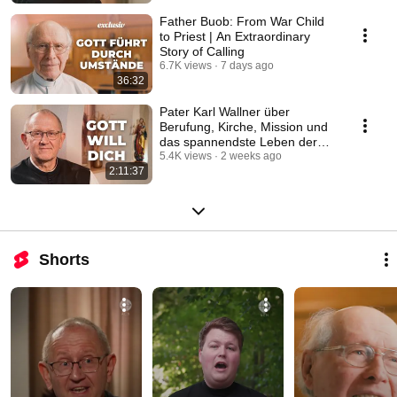
Father Buob: From War Child
to Priest | An Extraordinary
Story of Calling
6.7K views
7 days ago
36:32
Pater Karl Wallner über
Berufung, Kirche, Mission und
das spannendste Leben der
Welt #katholisch
5.4K views
2 weeks ago
2:11:37
Shorts