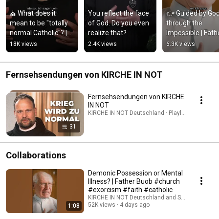
⛪ What does it 
You reflect the face 
👉 Guided by God
mean to be "totally 
of God. Do you even 
through the 
normal Catholic"? | 
realize that?
Impossible | Fathe
Father Karl Wallner
Buob
18K views
2.4K views
6.3K views
Fernsehsendungen von KIRCHE IN NOT
Fernsehsendungen von KIRCHE
IN NOT
KIRCHE IN NOT Deutschland · Playlist
31
Collaborations
Demonic Possession or Mental
Illness? | Father Buob #church
#exorcism #faith #catholic
KIRCHE IN NOT Deutschland and St. Ulrich Hoch
52K views
4 days ago
1:08