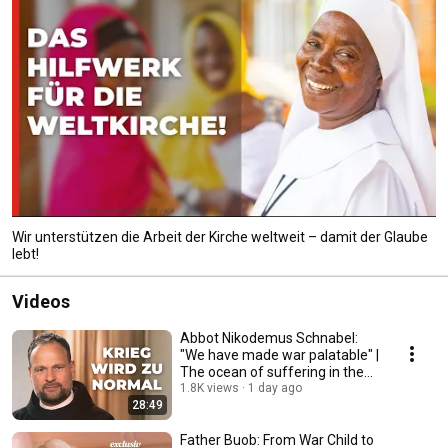
Wir unterstützen die Arbeit der Kirche weltweit – damit der Glaube
lebt!
Videos
Abbot Nikodemus Schnabel:
"We have made war palatable" |
The ocean of suffering in the
Holy Land
1.8K views
1 day ago
28:49
Father Buob: From War Child to