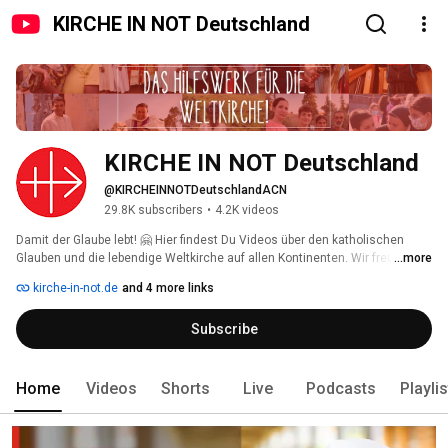
KIRCHE IN NOT Deutschland
KIRCHE IN NOT Deutschland
@KIRCHEINNOTDeutschlandACN
29.8K subscribers
•
4.2K videos
Damit der Glaube lebt! 🤗 Hier findest Du Videos über den katholischen 
Glauben und die lebendige Weltkirche auf allen Kontinenten. Wir freuen uns 
...more
über Deine Kommentare und Likes 👍🏼! Wenn Du nichts mehr verpassen 
kirche-in-not.de
and 4 more links
möchtest: Kanal abonnieren! 
Subscribe
Home
Videos
Shorts
Live
Podcasts
Playli