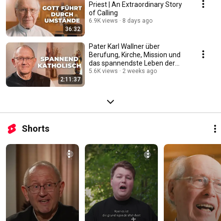
Priest | An Extraordinary Story
of Calling
6.9K views
8 days ago
36:32
Pater Karl Wallner über
Berufung, Kirche, Mission und
das spannendste Leben der
Welt #katholisch
5.6K views
2 weeks ago
2:11:37
Shorts