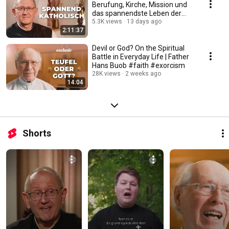
Berufung, Kirche, Mission und
das spannendste Leben der
Welt #katholisch
5.3K views
13 days ago
2:11:37
Devil or God? On the Spiritual
Battle in Everyday Life | Father
Hans Buob #faith #exorcism
28K views
2 weeks ago
14:04
Shorts