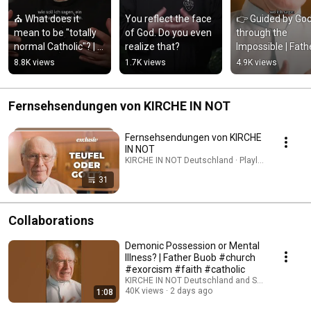
⛪ What does it 
You reflect the face 
👉 Guided by God
mean to be "totally 
of God. Do you even 
through the 
normal Catholic"? | 
realize that?
Impossible | Fathe
Father Karl Wallner
Buob
8.8K views
1.7K views
4.9K views
Fernsehsendungen von KIRCHE IN NOT
Fernsehsendungen von KIRCHE
IN NOT
KIRCHE IN NOT Deutschland · Playlist
31
Collaborations
Demonic Possession or Mental
Illness? | Father Buob #church
#exorcism #faith #catholic
KIRCHE IN NOT Deutschland and St. Ulrich Hoch
40K views
2 days ago
1:08