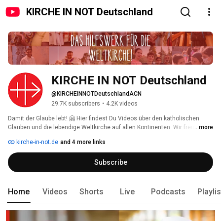
KIRCHE IN NOT Deutschland
KIRCHE IN NOT Deutschland
@KIRCHEINNOTDeutschlandACN
29.7K subscribers
•
4.2K videos
Damit der Glaube lebt! 🤗 Hier findest Du Videos über den katholischen 
Glauben und die lebendige Weltkirche auf allen Kontinenten. Wir freuen uns 
...more
über Deine Kommentare und Likes 👍🏼! Wenn Du nichts mehr verpassen 
kirche-in-not.de
and 4 more links
möchtest: Kanal abonnieren! 
Subscribe
Home
Videos
Shorts
Live
Podcasts
Playli