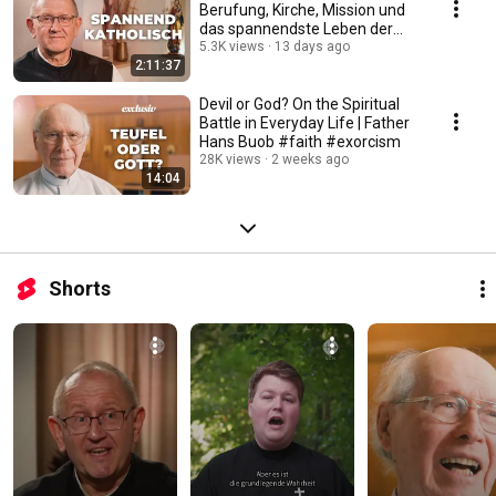
Berufung, Kirche, Mission und
das spannendste Leben der
Welt #katholisch
5.3K views
13 days ago
2:11:37
Devil or God? On the Spiritual
Battle in Everyday Life | Father
Hans Buob #faith #exorcism
28K views
2 weeks ago
14:04
Shorts