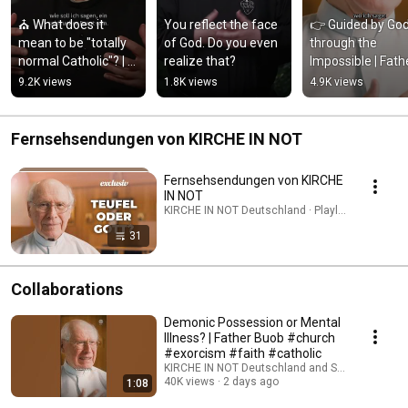
⛪ What does it 
You reflect the face 
👉 Guided by God
mean to be "totally 
of God. Do you even 
through the 
normal Catholic"? | 
realize that?
Impossible | Fathe
Father Karl Wallner
Buob
9.2K views
1.8K views
4.9K views
Fernsehsendungen von KIRCHE IN NOT
Fernsehsendungen von KIRCHE
IN NOT
KIRCHE IN NOT Deutschland · Playlist
31
Collaborations
Demonic Possession or Mental
Illness? | Father Buob #church
#exorcism #faith #catholic
KIRCHE IN NOT Deutschland and St. Ulrich Hoch
40K views
2 days ago
1:08