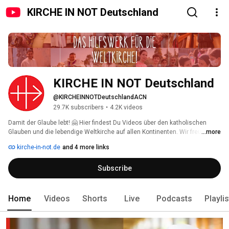
KIRCHE IN NOT Deutschland
KIRCHE IN NOT Deutschland
@KIRCHEINNOTDeutschlandACN
29.7K subscribers
•
4.2K videos
Damit der Glaube lebt! 🤗 Hier findest Du Videos über den katholischen 
Glauben und die lebendige Weltkirche auf allen Kontinenten. Wir freuen uns 
...more
über Deine Kommentare und Likes 👍🏼! Wenn Du nichts mehr verpassen 
kirche-in-not.de
and 4 more links
möchtest: Kanal abonnieren! 
Subscribe
Home
Videos
Shorts
Live
Podcasts
Playli