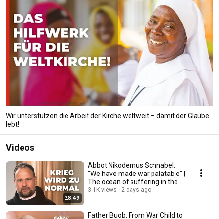
Wir unterstützen die Arbeit der Kirche weltweit – damit der Glaube
lebt!
Videos
Abbot Nikodemus Schnabel:
"We have made war palatable" |
The ocean of suffering in the
Holy Land
3.1K views
2 days ago
28:49
Father Buob: From War Child to