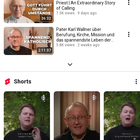
Priest | An Extraordinary Story
of Calling
7.5K views
9 days ago
36:32
Pater Karl Wallner über
Berufung, Kirche, Mission und
das spannendste Leben der
Welt #katholisch
5.8K views
2 weeks ago
2:11:37
Shorts