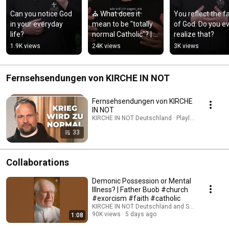
Can you notice God 
⛪ What does it 
You reflect the fa
in your everyday 
mean to be "totally 
of God. Do you ev
life?
normal Catholic"? | 
realize that?
Father Karl Wallner
1.9K views
24K views
3K views
Fernsehsendungen von KIRCHE IN NOT
Fernsehsendungen von KIRCHE
IN NOT
KIRCHE IN NOT Deutschland · Playlist
33
Collaborations
Demonic Possession or Mental
Illness? | Father Buob #church
#exorcism #faith #catholic
KIRCHE IN NOT Deutschland and St. Ulrich Hoch
90K views
5 days ago
1:08