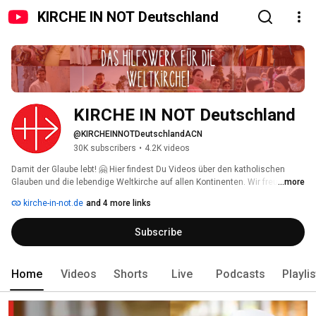
KIRCHE IN NOT Deutschland
KIRCHE IN NOT Deutschland
@KIRCHEINNOTDeutschlandACN
30K subscribers
•
4.2K videos
Damit der Glaube lebt! 🤗 Hier findest Du Videos über den katholischen 
Glauben und die lebendige Weltkirche auf allen Kontinenten. Wir freuen uns 
...more
über Deine Kommentare und Likes 👍🏼! Wenn Du nichts mehr verpassen 
kirche-in-not.de
and 4 more links
möchtest: Kanal abonnieren! 
Subscribe
Home
Videos
Shorts
Live
Podcasts
Playli