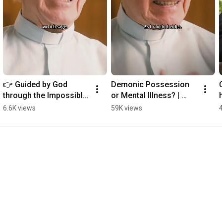
👉 Guided by God 
Demonic Possession 
through the Impossible 
or Mental Illness? | 
| Father Buob
Father Buob #church 
6.6K views
59K views
#exorcism #faith 
#catholic