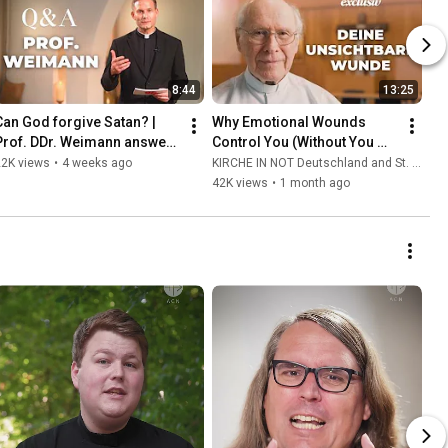
8:44
13:25
Can God forgive Satan? | 
Why Emotional Wounds 
Prof. DDr. Weimann answers 
Control You (Without You 
your questions
Realizing It) | Father Hans 
22K views
•
4 weeks ago
KIRCHE IN NOT Deutschland and St. Ulrich Hochaltingen
Buob
42K views
•
1 month ago