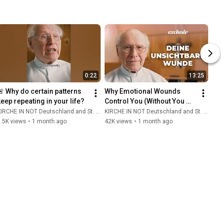
April 997 wurde er bei einer
Missionsreise zu den heidnischen
Pruzzen getötet und zwei Jahre später
von Papst Sylvester II. heiliggesprochen.
Adalbert beeinflusste den jungen Kaiser
Otto III., der die Christianisierung und
Einigung Europas vorantrieb. Papst
Johannes Paul II. betonte mehrfach die
0:22
13:25
Bedeutung Adalberts für Europa und
besuchte Prag zu dessen 1000.
🚨 Why do certain patterns 
Why Emotional Wounds 
Todestag: „Adalbert ist ein großer
keep repeating in your life?
Control You (Without You 
Europäer, der die Einheit und den
Realizing It) | Father Hans 
IRCHE IN NOT Deutschland and St. Ulrich Hochaltingen
KIRCHE IN NOT Deutschland and St. Ulrich Hochaltingen
Glauben in Europa gefördert hat.“
Buob
.5K views
•
1 month ago
42K views
•
1 month ago
Adalbert zeigt uns, dass Europa durch
das Christentum zu dem wurde, was es
heute ist. Sein Vermächtnis erinnert uns
daran, dass die Einheit und der Glaube
Europas durch die Arbeit und das Opfer
großer Heiliger wie ihm gefördert
wurden.
___________________________ 📷
Foto: Schädelreliquie des heiligen
Adalbert: Pelz unter der Lizenz CC BY-