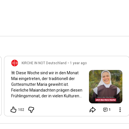
KIRCHE IN NOT Deutschland
•
1 year ago
🌺 Diese Woche sind wir in den Monat
Mai eingetreten, der traditionell der
Gottesmutter Maria geweiht ist.
Feierliche Maiandachten prägen diesen
Frühlingsmonat, der in vielen Kulturen
als der schönste des Jahres gilt. Auch
wir spüren: Alles blüht auf, und die Natur
102
1
erwacht in ihrer ganzen Schönheit.
Maria wird von vielen Gläubigen als die
„schönste Blume“ der Schöpfung