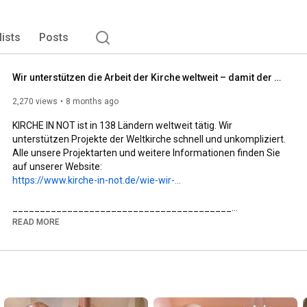
lists
Posts
Wir unterstützen die Arbeit der Kirche weltweit – damit der Glaube lebt!
2,270 views
8 months ago
KIRCHE IN NOT ist in 138 Ländern weltweit tätig. Wir 
unterstützen Projekte der Weltkirche schnell und unkompliziert. 
Alle unsere Projektarten und weitere Informationen finden Sie 
https://www.kirche-in-not.de/wie-wir-...
________________________________________

✨ Mehr über KIRCHE IN NOT erfahren:

READ MORE
🌐 Website: www.kirche-in-not.de

📘 Facebook: facebook.com/KircheInNot.de

📸 Instagram: @kircheinnotdeutschland

________________________________________

🙏 KIRCHE IN NOT – Hilfe für verfolgte Christen weltweit

Wir sind ein internationales katholisches Hilfswerk und eine 