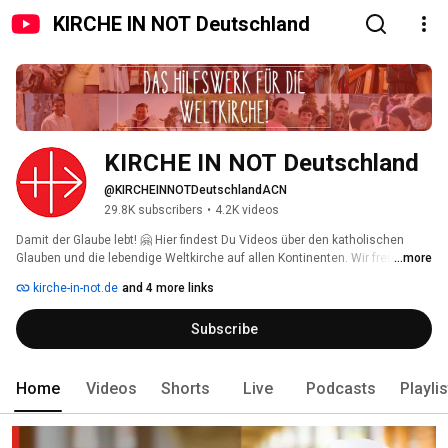
KIRCHE IN NOT Deutschland
KIRCHE IN NOT Deutschland
@KIRCHEINNOTDeutschlandACN
29.8K subscribers
•
4.2K videos
Damit der Glaube lebt! 🤗 Hier findest Du Videos über den katholischen 
Glauben und die lebendige Weltkirche auf allen Kontinenten. Wir freuen uns 
...more
über Deine Kommentare und Likes 👍🏼! Wenn Du nichts mehr verpassen 
kirche-in-not.de
and 4 more links
möchtest: Kanal abonnieren! 
Subscribe
Home
Videos
Shorts
Live
Podcasts
Playli