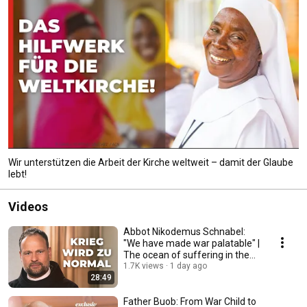
Wir unterstützen die Arbeit der Kirche weltweit – damit der Glaube
lebt!
Videos
Abbot Nikodemus Schnabel:
"We have made war palatable" |
The ocean of suffering in the
Holy Land
1.7K views
1 day ago
28:49
Father Buob: From War Child to