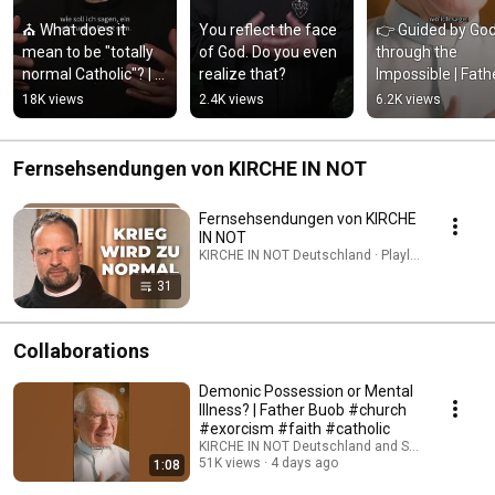
⛪ What does it 
You reflect the face 
👉 Guided by God
mean to be "totally 
of God. Do you even 
through the 
normal Catholic"? | 
realize that?
Impossible | Fathe
Father Karl Wallner
Buob
18K views
2.4K views
6.2K views
Fernsehsendungen von KIRCHE IN NOT
Fernsehsendungen von KIRCHE
IN NOT
KIRCHE IN NOT Deutschland · Playlist
31
Collaborations
Demonic Possession or Mental
Illness? | Father Buob #church
#exorcism #faith #catholic
KIRCHE IN NOT Deutschland and St. Ulrich Hoch
51K views
4 days ago
1:08