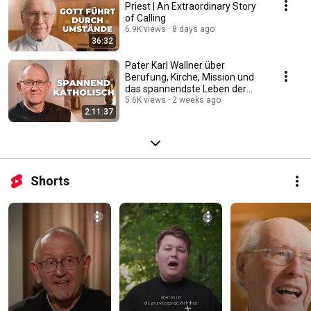
Priest | An Extraordinary Story
of Calling
6.9K views
8 days ago
36:32
Pater Karl Wallner über
Berufung, Kirche, Mission und
das spannendste Leben der
Welt #katholisch
5.6K views
2 weeks ago
2:11:37
Shorts