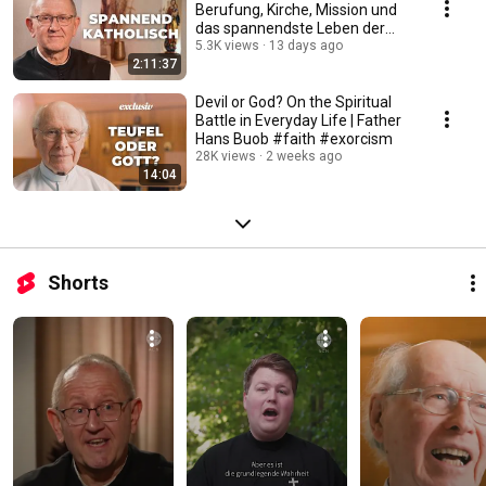
Berufung, Kirche, Mission und
das spannendste Leben der
Welt #katholisch
5.3K views
13 days ago
2:11:37
Devil or God? On the Spiritual
Battle in Everyday Life | Father
Hans Buob #faith #exorcism
28K views
2 weeks ago
14:04
Shorts