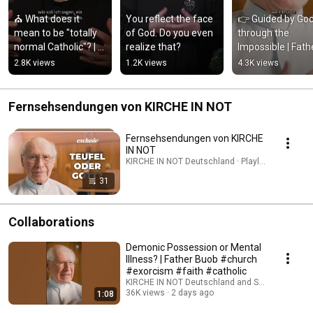
⛪ What does it 
You reflect the face 
👉 Guided by God
mean to be "totally 
of God. Do you even 
through the 
normal Catholic"? | 
realize that?
Impossible | Fathe
Father Karl Wallner
Buob
2.8K views
1.2K views
4.3K views
Fernsehsendungen von KIRCHE IN NOT
Fernsehsendungen von KIRCHE
IN NOT
KIRCHE IN NOT Deutschland · Playlist
31
Collaborations
Demonic Possession or Mental
Illness? | Father Buob #church
#exorcism #faith #catholic
KIRCHE IN NOT Deutschland and St. Ulrich Hoch
36K views
2 days ago
1:08