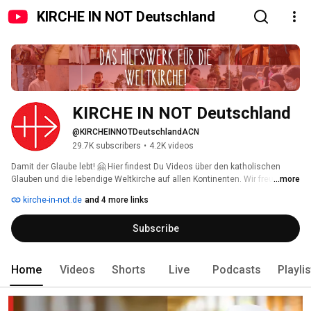
KIRCHE IN NOT Deutschland
KIRCHE IN NOT Deutschland
@KIRCHEINNOTDeutschlandACN
29.7K subscribers
•
4.2K videos
Damit der Glaube lebt! 🤗 Hier findest Du Videos über den katholischen 
Glauben und die lebendige Weltkirche auf allen Kontinenten. Wir freuen uns 
...more
über Deine Kommentare und Likes 👍🏼! Wenn Du nichts mehr verpassen 
kirche-in-not.de
and 4 more links
möchtest: Kanal abonnieren! 
Subscribe
Home
Videos
Shorts
Live
Podcasts
Playli