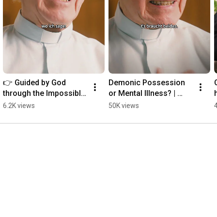
👉 Guided by God 
Demonic Possession 
through the Impossible 
or Mental Illness? | 
| Father Buob
Father Buob #church 
6.2K views
50K views
#exorcism #faith 
#catholic