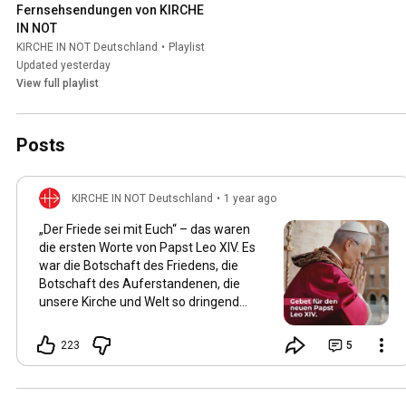
Fernsehsendungen von KIRCHE 
IN NOT
KIRCHE IN NOT Deutschland
•
Playlist
Updated yesterday
View full playlist
Posts
KIRCHE IN NOT Deutschland
•
1 year ago
„Der Friede sei mit Euch“ – das waren
die ersten Worte von Papst Leo XIV. Es
war die Botschaft des Friedens, die
Botschaft des Auferstandenen, die
unsere Kirche und Welt so dringend
braucht! Papst Leo war einer unserer
Projektpartner. Wir konnten während
223
5
seiner Amtszeit als Bischof von
Chiclayo im Norden Perus von 2015 bis
2023 zahlreiche Projekte in seiner