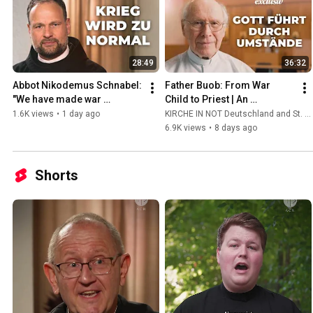
28:49
36:32
Abbot Nikodemus Schnabel: 
Father Buob: From War 
"We have made war 
Child to Priest | An 
palatable" | The ocean of 
Extraordinary Story of 
1.6K views
•
1 day ago
KIRCHE IN NOT Deutschland and St. Ulrich Hochaltingen
suffering in the Holy Land
Calling
6.9K views
•
8 days ago
Shorts