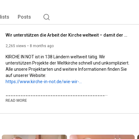
lists
Posts
Wir unterstützen die Arbeit der Kirche weltweit – damit der Glaube lebt!
2,265 views
8 months ago
KIRCHE IN NOT ist in 138 Ländern weltweit tätig. Wir 
unterstützen Projekte der Weltkirche schnell und unkompliziert. 
Alle unsere Projektarten und weitere Informationen finden Sie 
https://www.kirche-in-not.de/wie-wir-...
________________________________________

✨ Mehr über KIRCHE IN NOT erfahren:

READ MORE
🌐 Website: www.kirche-in-not.de

📘 Facebook: facebook.com/KircheInNot.de

📸 Instagram: @kircheinnotdeutschland

________________________________________

🙏 KIRCHE IN NOT – Hilfe für verfolgte Christen weltweit

Wir sind ein internationales katholisches Hilfswerk und eine 