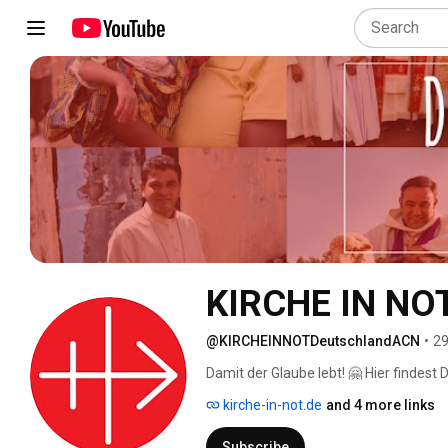
KIRCHE IN NOT
@KIRCHEINNOTDeutschlandACN
•
29
Damit der Glaube lebt! 🤗 Hier findest
lebendige Weltkirche auf allen Kontin
kirche-in-not.de
and 4 more links
👍🏼! Wenn Du nichts mehr verpassen m
Subscribe