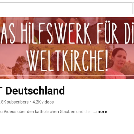
 Deutschland
.8K subscribers
•
4.2K videos
 Du Videos über den katholischen Glauben und die 
...more
enten. Wir freuen uns über Deine Kommentare und Likes 
öchtest: Kanal abonnieren! 