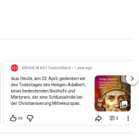
KIRCHE IN NOT Deutschland
•
1 year ago
📅🙏 Heute, am 23. April, gedenken wir
des Todestages des Heiligen Adalbert,
eines bedeutenden Bischofs und
Märtyrers, der eine Schlüsselrolle bei
der Christianisierung Mitteleuropas
spielte. Geboren um 956 in Böhmen,
wurde er der zweite Bischof von Prag
60
2
und setzte sich intensiv für die
Verbreitung des Christentums in
Böhmen, Polen und Ungarn ein. Am 23.