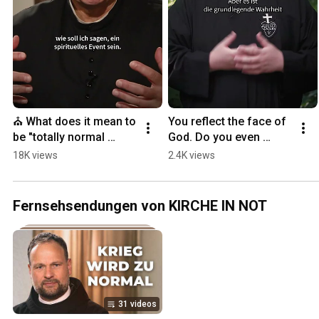
⛪ What does it mean to 
You reflect the face of 
be "totally normal 
God. Do you even 
Catholic"? | Father Karl 
realize that?
18K views
2.4K views
Wallner
Fernsehsendungen von KIRCHE IN NOT
31 videos