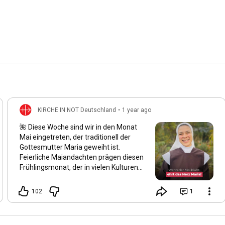
KIRCHE IN NOT Deutschland
•
1 year ago
🌺 Diese Woche sind wir in den Monat
Mai eingetreten, der traditionell der
Gottesmutter Maria geweiht ist.
Feierliche Maiandachten prägen diesen
Frühlingsmonat, der in vielen Kulturen
als der schönste des Jahres gilt. Auch
wir spüren: Alles blüht auf, und die Natur
102
1
erwacht in ihrer ganzen Schönheit.
Maria wird von vielen Gläubigen als die
„schönste Blume“ der Schöpfung