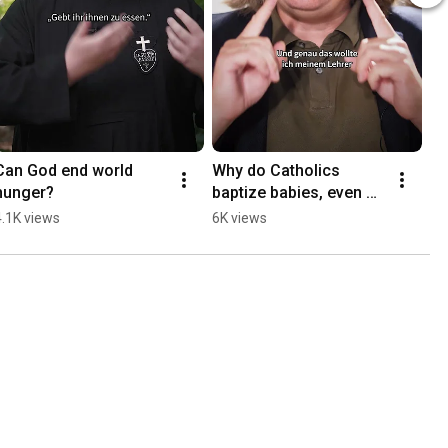
Can God end world 
Why do Catholics 
hunger?
baptize babies, even 
though they can't 
4.1K views
6K views
choose Jesus for 
themselves yet? 🤔