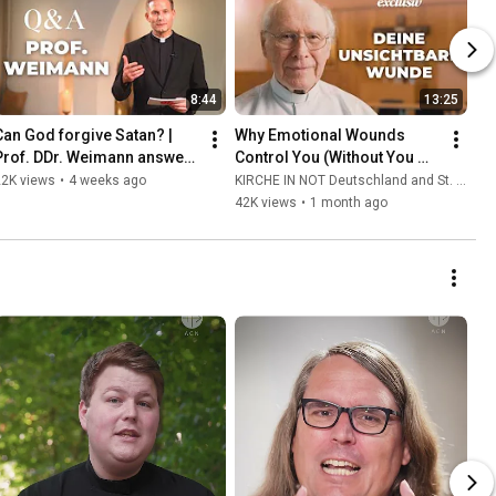
8:44
13:25
Can God forgive Satan? | 
Why Emotional Wounds 
Prof. DDr. Weimann answers 
Control You (Without You 
your questions
Realizing It) | Father Hans 
22K views
•
4 weeks ago
KIRCHE IN NOT Deutschland and St. Ulrich Hochaltingen
Buob
42K views
•
1 month ago