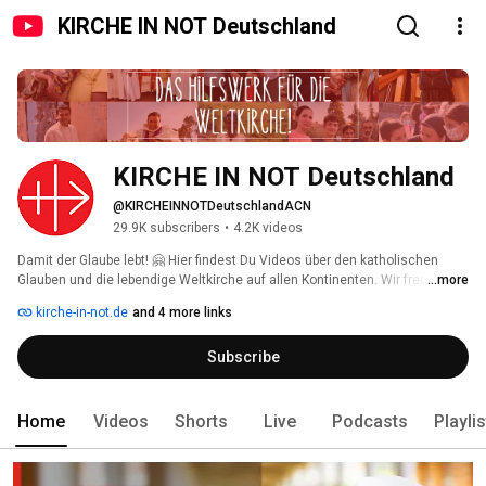
KIRCHE IN NOT Deutschland
KIRCHE IN NOT Deutschland
@KIRCHEINNOTDeutschlandACN
29.9K subscribers
•
4.2K videos
Damit der Glaube lebt! 🤗 Hier findest Du Videos über den katholischen 
Glauben und die lebendige Weltkirche auf allen Kontinenten. Wir freuen uns 
...more
über Deine Kommentare und Likes 👍🏼! Wenn Du nichts mehr verpassen 
kirche-in-not.de
and 4 more links
möchtest: Kanal abonnieren! 
Subscribe
Home
Videos
Shorts
Live
Podcasts
Playli