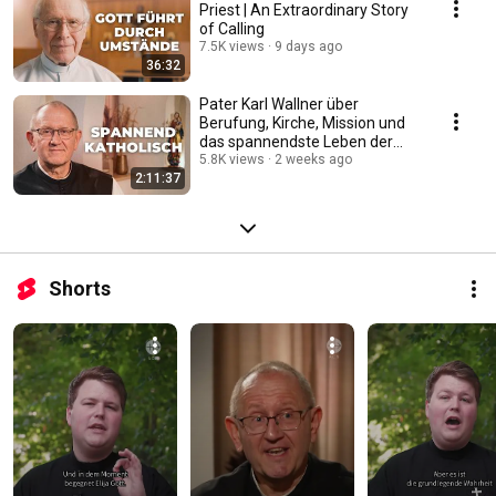
Priest | An Extraordinary Story
of Calling
7.5K views
9 days ago
36:32
Pater Karl Wallner über
Berufung, Kirche, Mission und
das spannendste Leben der
Welt #katholisch
5.8K views
2 weeks ago
2:11:37
Shorts