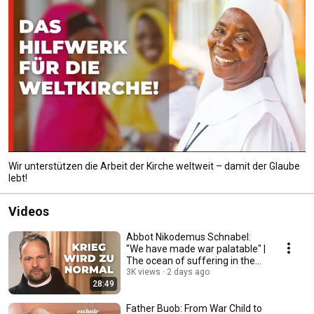
Wir unterstützen die Arbeit der Kirche weltweit – damit der Glaube
lebt!
Videos
Abbot Nikodemus Schnabel:
"We have made war palatable" |
The ocean of suffering in the
Holy Land
3K views
2 days ago
28:49
Father Buob: From War Child to