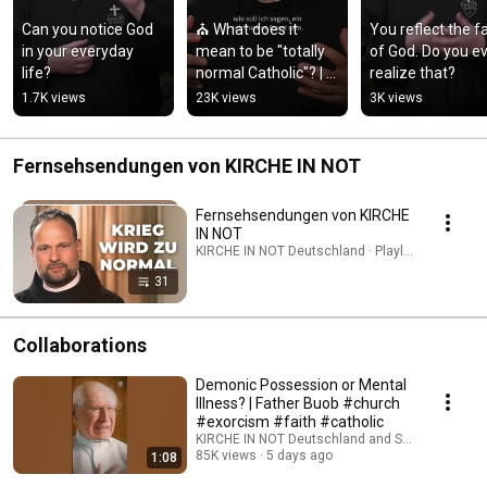
Can you notice God 
⛪ What does it 
You reflect the fa
in your everyday 
mean to be "totally 
of God. Do you ev
life?
normal Catholic"? | 
realize that?
Father Karl Wallner
1.7K views
23K views
3K views
Fernsehsendungen von KIRCHE IN NOT
Fernsehsendungen von KIRCHE
IN NOT
KIRCHE IN NOT Deutschland · Playlist
31
Collaborations
Demonic Possession or Mental
Illness? | Father Buob #church
#exorcism #faith #catholic
KIRCHE IN NOT Deutschland and St. Ulrich Hoch
85K views
5 days ago
1:08