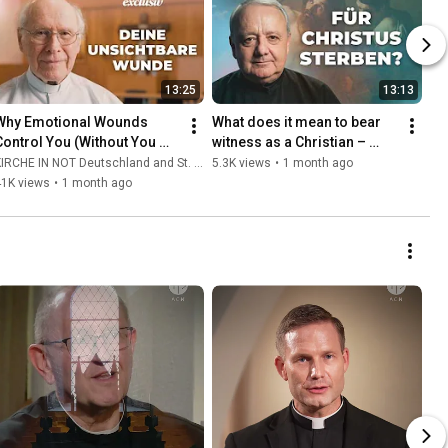
13:25
13:13
Why Emotional Wounds 
What does it mean to bear 
Control You (Without You 
witness as a Christian – 
ealizing It) | Father Hans 
even unto martyrdom?
IRCHE IN NOT Deutschland and St. Ulrich Hochaltingen
5.3K views
•
1 month ago
Buob
41K views
•
1 month ago