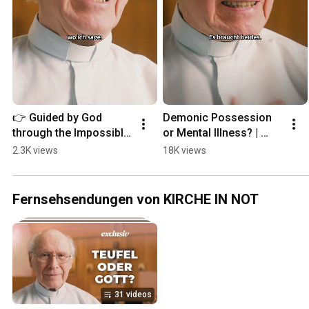
👉 Guided by God 
Demonic Possession 
through the Impossible 
or Mental Illness? | 
| Father Buob
Father Buob #church 
2.3K views
18K views
#exorcism #faith 
#catholic
Fernsehsendungen von KIRCHE IN NOT
31 videos