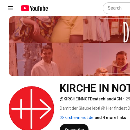
KIRCHE IN NOT
@KIRCHEINNOTDeutschlandACN
•
29
Damit der Glaube lebt! 🤗 Hier findest
lebendige Weltkirche auf allen Kontin
kirche-in-not.de
and 4 more links
👍🏼! Wenn Du nichts mehr verpassen m
Subscribe