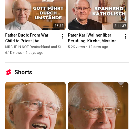
36:32
2:11:37
Father Buob: From War 
Pater Karl Wallner über 
Child to Priest | An 
Berufung, Kirche, Mission 
Extraordinary Story of 
und das spannendste Leben 
KIRCHE IN NOT Deutschland and St. Ulrich Hochaltingen
5.2K views
•
12 days ago
Calling
der Welt #katholisch
6.1K views
•
5 days ago
Shorts