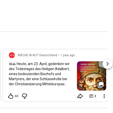
KIRCHE IN NOT Deutschland
•
1 year ago
📅🙏 Heute, am 23. April, gedenken wir
des Todestages des Heiligen Adalbert,
eines bedeutenden Bischofs und
Märtyrers, der eine Schlüsselrolle bei
der Christianisierung Mitteleuropas
spielte. Geboren um 956 in Böhmen,
wurde er der zweite Bischof von Prag
60
2
und setzte sich intensiv für die
Verbreitung des Christentums in
Böhmen, Polen und Ungarn ein. Am 23.