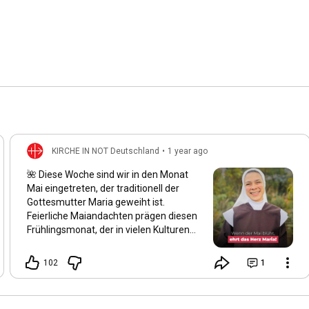
KIRCHE IN NOT Deutschland
•
1 year ago
🌺 Diese Woche sind wir in den Monat
Mai eingetreten, der traditionell der
Gottesmutter Maria geweiht ist.
Feierliche Maiandachten prägen diesen
Frühlingsmonat, der in vielen Kulturen
als der schönste des Jahres gilt. Auch
wir spüren: Alles blüht auf, und die Natur
102
1
erwacht in ihrer ganzen Schönheit.
Maria wird von vielen Gläubigen als die
„schönste Blume“ der Schöpfung