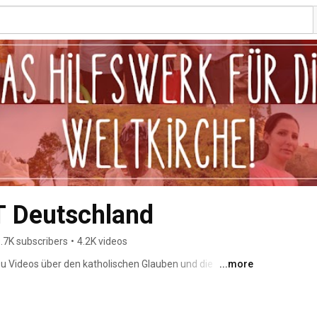
 Deutschland
.7K subscribers
•
4.2K videos
 Du Videos über den katholischen Glauben und die 
...more
enten. Wir freuen uns über Deine Kommentare und Likes 
öchtest: Kanal abonnieren! 