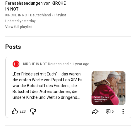
Fernsehsendungen von KIRCHE 
IN NOT
KIRCHE IN NOT Deutschland
•
Playlist
Updated yesterday
View full playlist
Posts
KIRCHE IN NOT Deutschland
•
1 year ago
„Der Friede sei mit Euch“ – das waren
die ersten Worte von Papst Leo XIV. Es
war die Botschaft des Friedens, die
Botschaft des Auferstandenen, die
unsere Kirche und Welt so dringend
braucht! Papst Leo war einer unserer
Projektpartner. Wir konnten während
223
5
seiner Amtszeit als Bischof von
Chiclayo im Norden Perus von 2015 bis
2023 zahlreiche Projekte in seiner