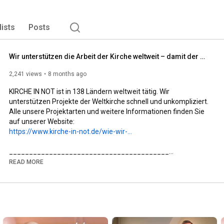
lists
Posts
Wir unterstützen die Arbeit der Kirche weltweit – damit der Glaube lebt!
2,241 views
8 months ago
KIRCHE IN NOT ist in 138 Ländern weltweit tätig. Wir 
unterstützen Projekte der Weltkirche schnell und unkompliziert. 
Alle unsere Projektarten und weitere Informationen finden Sie 
https://www.kirche-in-not.de/wie-wir-...
________________________________________

✨ Mehr über KIRCHE IN NOT erfahren:

READ MORE
🌐 Website: www.kirche-in-not.de

📘 Facebook: facebook.com/KircheInNot.de

📸 Instagram: @kircheinnotdeutschland

________________________________________

🙏 KIRCHE IN NOT – Hilfe für verfolgte Christen weltweit

Wir sind ein internationales katholisches Hilfswerk und eine 