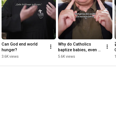
Can God end world 
Why do Catholics 
hunger?
baptize babies, even 
though they can't 
3.6K views
5.6K views
choose Jesus for 
themselves yet? 🤔