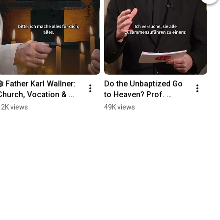
🎬 Father Karl Wallner: 
Do the Unbaptized Go 
Church, Vocation & 
to Heaven? Prof. 
Mission | Interview 
Weimann Provides an 
12K views
49K views
Trailer
Answer