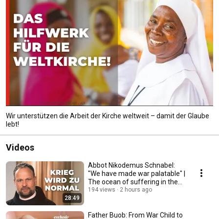
Wir unterstützen die Arbeit der Kirche weltweit – damit der Glaube
lebt!
Videos
Abbot Nikodemus Schnabel:
"We have made war palatable" |
The ocean of suffering in the
Holy Land
194 views
2 hours ago
28:49
Father Buob: From War Child to