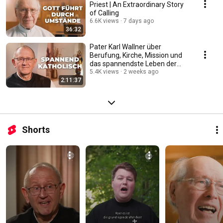
Priest | An Extraordinary Story
of Calling
6.6K views
7 days ago
36:32
Pater Karl Wallner über
Berufung, Kirche, Mission und
das spannendste Leben der
Welt #katholisch
5.4K views
2 weeks ago
2:11:37
Shorts