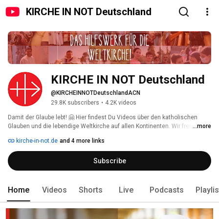
KIRCHE IN NOT Deutschland
KIRCHE IN NOT Deutschland
@KIRCHEINNOTDeutschlandACN
29.8K subscribers
•
4.2K videos
Damit der Glaube lebt! 🤗 Hier findest Du Videos über den katholischen 
Glauben und die lebendige Weltkirche auf allen Kontinenten. Wir freuen uns 
...more
über Deine Kommentare und Likes 👍🏼! Wenn Du nichts mehr verpassen 
kirche-in-not.de
and 4 more links
möchtest: Kanal abonnieren! 
Subscribe
Home
Videos
Shorts
Live
Podcasts
Playli