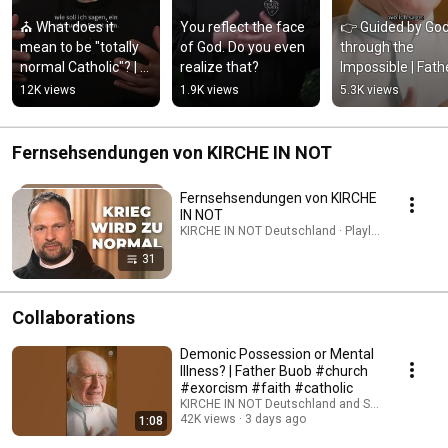
⛪ What does it 
You reflect the face 
👉 Guided by God
mean to be "totally 
of God. Do you even 
through the 
normal Catholic"? | 
realize that?
Impossible | Fathe
Father Karl Wallner
Buob
12K views
1.9K views
5.3K views
Fernsehsendungen von KIRCHE IN NOT
Fernsehsendungen von KIRCHE
IN NOT
KIRCHE IN NOT Deutschland · Playlist
31
Collaborations
Demonic Possession or Mental
Illness? | Father Buob #church
#exorcism #faith #catholic
KIRCHE IN NOT Deutschland and St. Ulrich Hoch
42K views
3 days ago
1:08