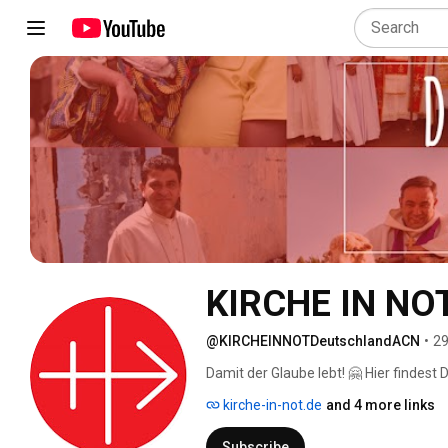
KIRCHE IN NOT
@KIRCHEINNOTDeutschlandACN
•
29
Damit der Glaube lebt! 🤗 Hier findest
lebendige Weltkirche auf allen Kontin
kirche-in-not.de
and 4 more links
👍🏼! Wenn Du nichts mehr verpassen m
Subscribe