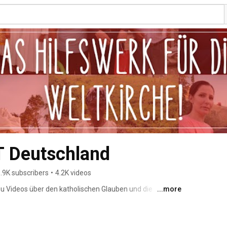
 Deutschland
.9K subscribers
•
4.2K videos
 Du Videos über den katholischen Glauben und die 
...more
enten. Wir freuen uns über Deine Kommentare und Likes 
öchtest: Kanal abonnieren! 