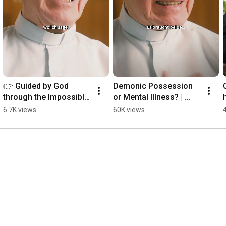
👉 Guided by God 
Demonic Possession 
through the Impossible 
or Mental Illness? | 
| Father Buob
Father Buob #church 
6.7K views
60K views
#exorcism #faith 
#catholic