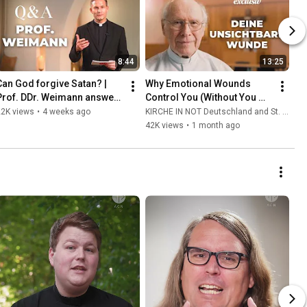
8:44
13:25
Can God forgive Satan? | 
Why Emotional Wounds 
Prof. DDr. Weimann answers 
Control You (Without You 
your questions
Realizing It) | Father Hans 
22K views
•
4 weeks ago
KIRCHE IN NOT Deutschland and St. Ulrich Hochaltingen
Buob
42K views
•
1 month ago