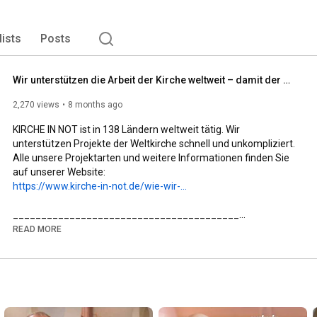
lists
Posts
Wir unterstützen die Arbeit der Kirche weltweit – damit der Glaube lebt!
2,270 views
8 months ago
KIRCHE IN NOT ist in 138 Ländern weltweit tätig. Wir 
unterstützen Projekte der Weltkirche schnell und unkompliziert. 
Alle unsere Projektarten und weitere Informationen finden Sie 
https://www.kirche-in-not.de/wie-wir-...
________________________________________

✨ Mehr über KIRCHE IN NOT erfahren:

READ MORE
🌐 Website: www.kirche-in-not.de

📘 Facebook: facebook.com/KircheInNot.de

📸 Instagram: @kircheinnotdeutschland

________________________________________

🙏 KIRCHE IN NOT – Hilfe für verfolgte Christen weltweit

Wir sind ein internationales katholisches Hilfswerk und eine 