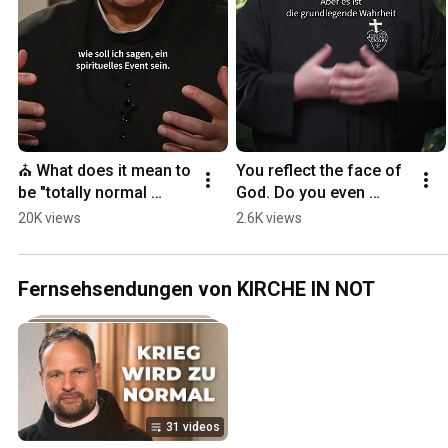
⛪ What does it mean to 
You reflect the face of 
be "totally normal 
God. Do you even 
Catholic"? | Father Karl 
realize that?
20K views
2.6K views
Wallner
Fernsehsendungen von KIRCHE IN NOT
31 videos