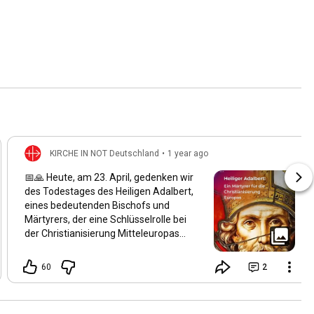
KIRCHE IN NOT Deutschland
•
1 year ago
📅🙏 Heute, am 23. April, gedenken wir
des Todestages des Heiligen Adalbert,
eines bedeutenden Bischofs und
Märtyrers, der eine Schlüsselrolle bei
der Christianisierung Mitteleuropas
spielte. Geboren um 956 in Böhmen,
wurde er der zweite Bischof von Prag
60
2
und setzte sich intensiv für die
Verbreitung des Christentums in
Böhmen, Polen und Ungarn ein. Am 23.