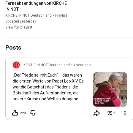
Fernsehsendungen von KIRCHE 
IN NOT
KIRCHE IN NOT Deutschland
•
Playlist
Updated yesterday
View full playlist
Posts
KIRCHE IN NOT Deutschland
•
1 year ago
„Der Friede sei mit Euch“ – das waren
die ersten Worte von Papst Leo XIV. Es
war die Botschaft des Friedens, die
Botschaft des Auferstandenen, die
unsere Kirche und Welt so dringend
braucht! Papst Leo war einer unserer
Projektpartner. Wir konnten während
223
5
seiner Amtszeit als Bischof von
Chiclayo im Norden Perus von 2015 bis
2023 zahlreiche Projekte in seiner