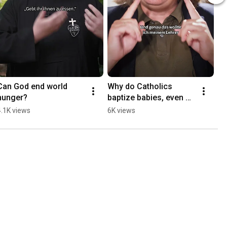
Can God end world 
Why do Catholics 
hunger?
baptize babies, even 
though they can't 
4.1K views
6K views
choose Jesus for 
themselves yet? 🤔