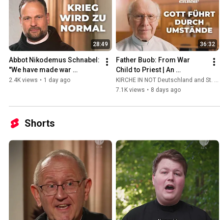
28:49
36:32
Abbot Nikodemus Schnabel: 
Father Buob: From War 
"We have made war 
Child to Priest | An 
palatable" | The ocean of 
Extraordinary Story of 
2.4K views
•
1 day ago
KIRCHE IN NOT Deutschland and St. Ulrich Hochaltingen
suffering in the Holy Land
Calling
7.1K views
•
8 days ago
Shorts