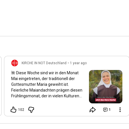
KIRCHE IN NOT Deutschland
•
1 year ago
🌺 Diese Woche sind wir in den Monat
Mai eingetreten, der traditionell der
Gottesmutter Maria geweiht ist.
Feierliche Maiandachten prägen diesen
Frühlingsmonat, der in vielen Kulturen
als der schönste des Jahres gilt. Auch
wir spüren: Alles blüht auf, und die Natur
102
1
erwacht in ihrer ganzen Schönheit.
Maria wird von vielen Gläubigen als die
„schönste Blume“ der Schöpfung