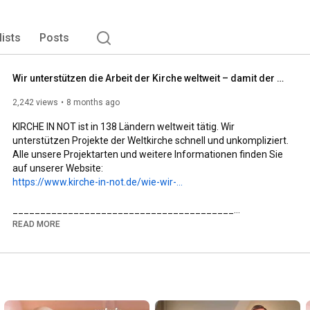
lists
Posts
Wir unterstützen die Arbeit der Kirche weltweit – damit der Glaube lebt!
2,242 views
8 months ago
KIRCHE IN NOT ist in 138 Ländern weltweit tätig. Wir 
unterstützen Projekte der Weltkirche schnell und unkompliziert. 
Alle unsere Projektarten und weitere Informationen finden Sie 
https://www.kirche-in-not.de/wie-wir-...
________________________________________

✨ Mehr über KIRCHE IN NOT erfahren:

READ MORE
🌐 Website: www.kirche-in-not.de

📘 Facebook: facebook.com/KircheInNot.de

📸 Instagram: @kircheinnotdeutschland

________________________________________

🙏 KIRCHE IN NOT – Hilfe für verfolgte Christen weltweit

Wir sind ein internationales katholisches Hilfswerk und eine 