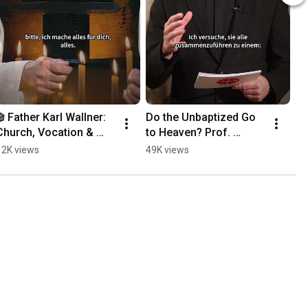
🎬 Father Karl Wallner: 
Do the Unbaptized Go 
Church, Vocation & 
to Heaven? Prof. 
Mission | Interview 
Weimann Provides an 
12K views
49K views
Trailer
Answer