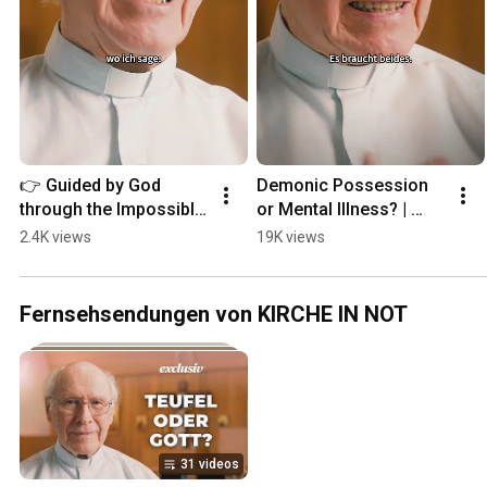
👉 Guided by God 
Demonic Possession 
through the Impossible 
or Mental Illness? | 
| Father Buob
Father Buob #church 
2.4K views
19K views
#exorcism #faith 
#catholic
Fernsehsendungen von KIRCHE IN NOT
31 videos