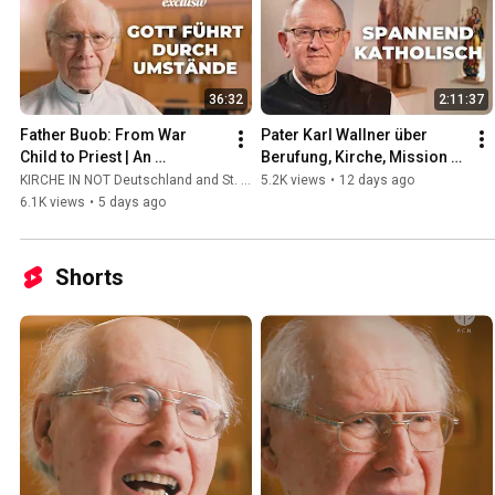
36:32
2:11:37
Father Buob: From War 
Pater Karl Wallner über 
Child to Priest | An 
Berufung, Kirche, Mission 
Extraordinary Story of 
und das spannendste Leben 
KIRCHE IN NOT Deutschland and St. Ulrich Hochaltingen
5.2K views
•
12 days ago
Calling
der Welt #katholisch
6.1K views
•
5 days ago
Shorts