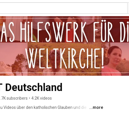
 Deutschland
.7K subscribers
•
4.2K videos
 Du Videos über den katholischen Glauben und die 
...more
enten. Wir freuen uns über Deine Kommentare und Likes 
öchtest: Kanal abonnieren! 