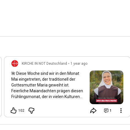
KIRCHE IN NOT Deutschland
•
1 year ago
🌺 Diese Woche sind wir in den Monat
Mai eingetreten, der traditionell der
Gottesmutter Maria geweiht ist.
Feierliche Maiandachten prägen diesen
Frühlingsmonat, der in vielen Kulturen
als der schönste des Jahres gilt. Auch
wir spüren: Alles blüht auf, und die Natur
102
1
erwacht in ihrer ganzen Schönheit.
Maria wird von vielen Gläubigen als die
„schönste Blume“ der Schöpfung