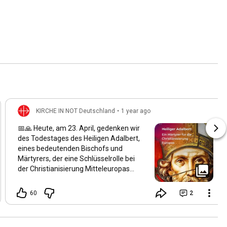
KIRCHE IN NOT Deutschland
•
1 year ago
📅🙏 Heute, am 23. April, gedenken wir
des Todestages des Heiligen Adalbert,
eines bedeutenden Bischofs und
Märtyrers, der eine Schlüsselrolle bei
der Christianisierung Mitteleuropas
spielte. Geboren um 956 in Böhmen,
wurde er der zweite Bischof von Prag
60
2
und setzte sich intensiv für die
Verbreitung des Christentums in
Böhmen, Polen und Ungarn ein. Am 23.