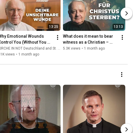
13:25
13:13
Why Emotional Wounds 
What does it mean to bear 
Control You (Without You 
witness as a Christian – 
ealizing It) | Father Hans 
even unto martyrdom?
IRCHE IN NOT Deutschland and St. Ulrich Hochaltingen
5.3K views
•
1 month ago
Buob
41K views
•
1 month ago