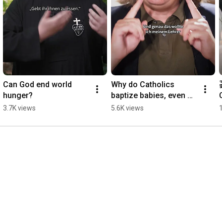
Can God end world 
Why do Catholics 
hunger?
baptize babies, even 
though they can't 
3.7K views
5.6K views
choose Jesus for 
themselves yet? 🤔