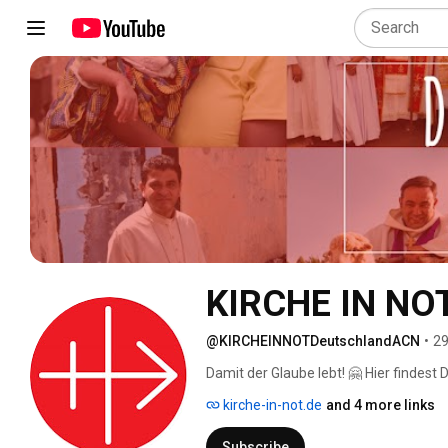
KIRCHE IN NOT
@KIRCHEINNOTDeutschlandACN
•
29
Damit der Glaube lebt! 🤗 Hier findest
lebendige Weltkirche auf allen Kontin
kirche-in-not.de
and 4 more links
👍🏼! Wenn Du nichts mehr verpassen m
Subscribe