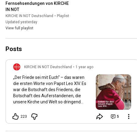
Fernsehsendungen von KIRCHE 
IN NOT
KIRCHE IN NOT Deutschland
•
Playlist
Updated yesterday
View full playlist
Posts
KIRCHE IN NOT Deutschland
•
1 year ago
„Der Friede sei mit Euch“ – das waren
die ersten Worte von Papst Leo XIV. Es
war die Botschaft des Friedens, die
Botschaft des Auferstandenen, die
unsere Kirche und Welt so dringend
braucht! Papst Leo war einer unserer
Projektpartner. Wir konnten während
223
5
seiner Amtszeit als Bischof von
Chiclayo im Norden Perus von 2015 bis
2023 zahlreiche Projekte in seiner